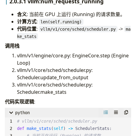
2.0.3.1 vllm:num_requests_running
含义
: 当前在 GPU 上运行 (Running) 的请求数量。
计算方式
:
len(self.running)
代码位置
:
->
vllm/v1/core/sched/scheduler.py
ma
ke_stats
调用栈
vllm/v1/engine/core.py: EngineCore.step (Engine
Loop)
vllm/v1/core/sched/scheduler.py:
Scheduler.update_from_output
vllm/v1/core/sched/scheduler.py:
Scheduler.make_stats
代码实现逻辑
:
python
# vllm/v1/core/sched/scheduler.py
def
make_stats
(
self
)
->
SchedulerStats
:
# 当前正在运行 (Running) 的请求数