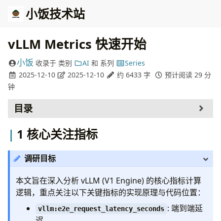
小饭技术站
vLLM Metrics 快速开始
小饭
收录于
类别
AI
和
系列
Series
2025-12-10
2025-12-10
约 6433 字
预计阅读 29 分
钟
目录
核心关注指标
1 核心关注指标
Metrics 计算详解 (vLLM V1 Engine)
1. /v1/chat/completions 接口调用流程图
调研目标
2. Time-Related Metrics 计算逻辑
(vllm/v1/metrics/stats.py)
本文旨在深入分析 vLLM (V1 Engine) 的核心指标计算
vllm:e2e_request_latency_seconds
逻辑，重点关注以下关键指标的实现原理与代码位置：
vllm:time_to_first_token_seconds
: 端到端延
(TTFT)
vllm:e2e_request_latency_seconds
迟