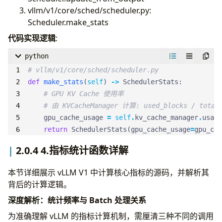
vllm/v1/core/sched/scheduler.py:
Scheduler.make_stats
代码实现逻辑
:
python
# vllm/v1/core/sched/scheduler.py
def
make_stats
(
self
)
->
SchedulerStats
:
# GPU KV Cache 使用率
# 由 KVCacheManager 计算: used_blocks / total_
gpu_cache_usage
=
self
.
kv_cache_manager
.
usage
return
SchedulerStats
(
gpu_cache_usage
=
gpu_cac
2.0.4 4.指标统计函数详解
本节详细展示 vLLM V1 中计算核心指标的源码，并解析其
背后的计算逻辑。
深度解析：统计频率与 Batch 处理关系
为准确理解 vLLM 的指标计算机制，需厘清三种不同的调用