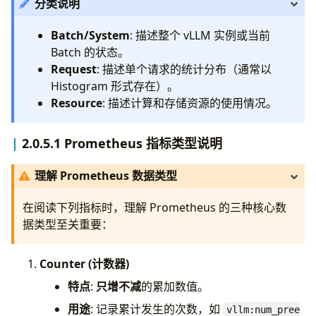
分类说明
# 聚合 Spec Decoding 统计信息 (如
spec_decoding_stats
=
self
.
make_s
Batch/System
: 描述整个 vLLM 实例或当前
spec_decoding_stats
,
Batch 的状态。
num_draft_tokens
=
num_draft_to
Request
: 描述单个请求的统计分布（通常以
num_accepted_tokens
=
num_accep
Histogram 形式存在）。
Resource
: 描述计算和存储资源的使用情况。
# ... (检查 Stop 条件，更新 stopped_run
2.0.5.1 Prometheus 指标类型说明
# ... (移除已停止的请求) ...
理解 Prometheus 数据类型
# 调用 make_stats 生成系统状态统计
if
(
stats
:=
self
.
make_stats
(
spec_decodin
在阅读下列指标时，理解 Prometheus 的三种核心数
kv_connector
据类型至关重要：
# 将统计信息附加到输出中，传回给 OutputPr
if
(
eco
:=
next
(
iter
(
engine_core_out
engine_core_outputs
[
0
]
=
eco
=
En
Counter (计数器)
eco
.
scheduler_stats
=
stats
特点
:
只增不减
的累加数值。
用途
: 记录累计发生的次数，如
vllm:num_pree
return
engine_core_outputs