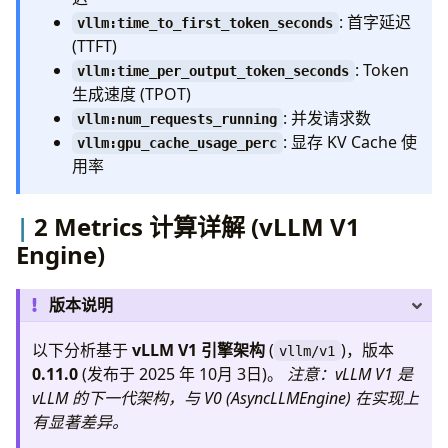
vllm:request_inference_time_seconds
: 首字延迟
vllm:time_per_output_token_seconds
vllm:time_to_first_token_seconds
(TTFT)
3. Capacity & Other Metrics 计算逻辑
: Token
(vllm/v1/core/sched/scheduler.py)
vllm:time_per_output_token_seconds
生成速度 (TPOT)
vllm:num_requests_running
: 并发请求数
vllm:num_requests_waiting
vllm:num_requests_running
: 显存 KV Cache 使
vllm:gpu_cache_usage_perc
vllm:gpu_cache_usage_perc
用率
4.指标统计函数详解
update_from_output
update_from_finished_request
2 Metrics 计算详解 (vLLM V1
Scheduler.update_from_output ->
Engine)
Scheduler.make_stats
5. 指标梳理
版本说明
Prometheus 指标类型说明
1. System Status & Throughput (系统状
以下分析基于
vLLM V1 引擎架构
(
)，版本
vllm/v1
态与吞吐)
0.11.0
(发布于 2025 年 10月 3日)。
注意：vLLM V1 是
2. Request Performance & Stats (请求
vLLM 的下一代架构，与 V0 (AsyncLLMEngine) 在实现上
性能与统计)
有显著差异。
3. Cache & Resources (缓存与资源)