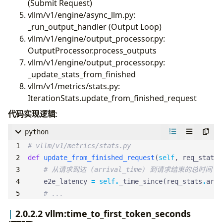
(Submit Request)
vllm/v1/engine/async_llm.py:
_run_output_handler (Output Loop)
vllm/v1/engine/output_processor.py:
OutputProcessor.process_outputs
vllm/v1/engine/output_processor.py:
_update_stats_from_finished
vllm/v1/metrics/stats.py:
IterationStats.update_from_finished_request
代码实现逻辑
:
python
# vllm/v1/metrics/stats.py
def
update_from_finished_request
(
self
,
req_stats
:
# 从请求到达 (arrival_time) 到请求结束的总时间
e2e_latency
=
self
.
_time_since
(
req_stats
.
arri
# ...
2.0.2.2 vllm:time_to_first_token_seconds