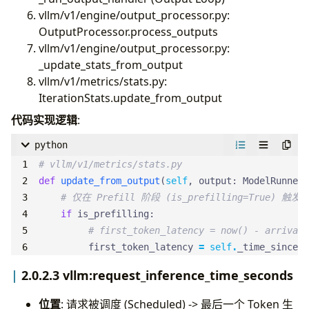
vllm/v1/engine/output_processor.py:
OutputProcessor.process_outputs
vllm/v1/engine/output_processor.py:
_update_stats_from_output
vllm/v1/metrics/stats.py:
IterationStats.update_from_output
代码实现逻辑
:
python
# vllm/v1/metrics/stats.py
def
update_from_output
(
self
,
output
:
ModelRunnerO
# 仅在 Prefill 阶段 (is_prefilling=True) 触发
if
is_prefilling
:
# first_token_latency = now() - arrival_
first_token_latency
=
self
.
_time_since
(
r
2.0.2.3 vllm:request_inference_time_seconds
位置
: 请求被调度 (Scheduled) -> 最后一个 Token 生