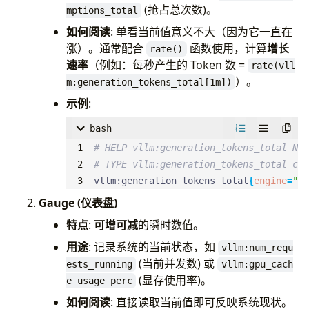
(抢占总次数)。
mptions_total
def
make_stats
(
如何阅读
: 单看当前值意义不大（因为它一直在
self
,
涨）。通常配合
函数使用，计算
增长
rate()
spec_decoding_stats
:
Optional
[
SpecDecodin
速率
（例如：每秒产生的 Token 数 =
rate(vll
kv_connector_stats
:
Optional
[
KVConnectorS
）。
m:generation_tokens_total[1m])
)
->
Optional
[
SchedulerStats
]:
示例
:
if
not
self
.
log_stats
:
bash
return
None
# HELP vllm:generation_tokens_total Nu
# 获取 Prefix Cache (公共前缀缓存) 统计
# TYPE vllm:generation_tokens_total cou
prefix_cache_stats
=
self
.
kv_cache_manage
vllm:generation_tokens_total
{
engine
=
"0"
Gauge (仪表盘)
return
SchedulerStats
(
特点
:
可增可减
的瞬时数值。
# 1. 并发请求数统计
# vllm:num_requests_running
用途
: 记录系统的当前状态，如
vllm:num_requ
num_running_reqs
=
len
(
self
.
running
),
(当前并发数) 或
ests_running
vllm:gpu_cach
# vllm:num_requests_waiting
(显存使用率)。
e_usage_perc
num_waiting_reqs
=
len
(
self
.
waiting
),
如何阅读
: 直接读取当前值即可反映系统现状。