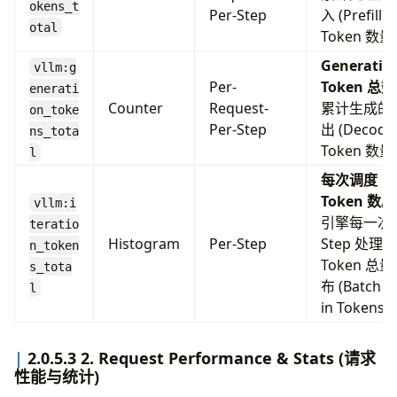
okens_t
Per-Step
入 (Prefill)
otal
Token 数
Generatio
vllm:g
Per-
Token 总数
enerati
Counter
Request-
累计生成的
on_toke
Per-Step
出 (Decode
ns_tota
Token 数
l
每次调度
Token 数
。
vllm:i
引擎每一次
teratio
Histogram
Per-Step
Step 处理的
n_token
Token 总
s_tota
布 (Batch S
l
in Tokens)
2.0.5.3 2. Request Performance & Stats (请求
性能与统计)