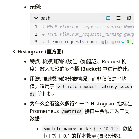
示例
:
# 2. 显存使用统计
# vllm:gpu_cache_usage_perc
bash
# kv_cache_manager.usage = used_block
# HELP vllm:num_requests_running Number
kv_cache_usage
=
self
.
kv_cache_manager
.
# TYPE vllm:num_requests_running gauge
vllm:num_requests_running
{
engine
=
"0"
,mo
# 3. Cache 命中统计
Histogram (直方图)
prefix_cache_stats
=
prefix_cache_stats
特点
: 将观测到的数值（如延迟、Request长
# 4. 投机采样统计 (如果有)
度）放入预设的多个
桶 (Bucket)
中进行统计。
spec_decoding_stats
=
spec_decoding_sta
用途
: 描述数据的
分布情况
，而非仅仅是平均
值。适用于
vllm:e2e_request_latency_secon
# 5. 异常统计
等指标。
ds
num_corrupted_reqs
=
sum
(
req
.
is_output_
为什么会有这么多行?
: 一个 Histogram 指标在
Prometheus
接口中会展开为三类
/metrics
# 6. KV 传输统计 (KV Cache Transfe
数据：
kv_connector_stats
=
kv_connector_stats
if
kv_connector_stats
else
None
)
: 数值
<metric_name>_bucket{le="0.1"}
小于等于 0.1 的样本数量 (累积计数)。