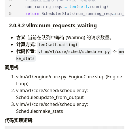
num_running_reqs
=
len
(
self
.
running
)
return
SchedulerStats
(
num_running_reqs
=
num_ru
2.0.3.2 vllm:num_requests_waiting
含义
: 当前在队列中等待 (Waiting) 的请求数量。
计算方式
:
len(self.waiting)
代码位置
:
->
vllm/v1/core/sched/scheduler.py
ma
ke_stats
调用栈
vllm/v1/engine/core.py: EngineCore.step (Engine
Loop)
vllm/v1/core/sched/scheduler.py:
Scheduler.update_from_output
vllm/v1/core/sched/scheduler.py:
Scheduler.make_stats
代码实现逻辑
: