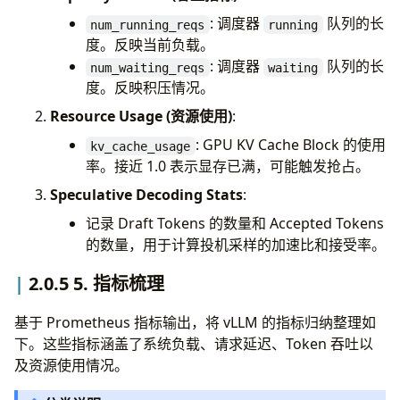
def
update_from_output
(
: 调度器
队列的长
self
,
num_running_reqs
running
# 创建 FinishedRequestStats 对象，用于后续上
度。反映当前负载。
scheduler_output
:
SchedulerOutput
,
finished_req
=
: 调度器
队列的长
model_runner_output
:
ModelRunnerOutput
,
num_waiting_reqs
waiting
FinishedRequestStats
(
finish_reason
=
fi
度。反映积压情况。
)
->
dict
[
int
,
EngineCoreOutputs
]:
e2e_latency
=
e2e_
# ... (省略部分代码) ...
Resource Usage (资源使用)
:
num_prompt_token
: GPU KV Cache Block 的使用
num_generation_t
kv_cache_usage
# 遍历 Model Runner 返回的输出
率。接近 1.0 表示显存已满，可能触发抢占。
max_tokens_param
for
req_id
,
num_tokens_scheduled
in
num_s
queued_time
=
queu
Speculative Decoding Stats
:
# ...
prefill_time
=
pre
记录 Draft Tokens 的数量和 Accepted Tokens
inference_time
=
i
# [Speculative Decoding] 处理投机采
的数量，用于计算投机采样的加速比和接受率。
decode_time
=
deco
scheduled_spec_token_ids
=
(
mean_time_per_ou
2.0.5 5. 指标梳理
scheduler_output
.
scheduled_spec_d
self
.
finished_requests
.
append
(
finished_re
if
scheduled_spec_token_ids
:
基于 Prometheus 指标输出，将 vLLM 的指标归纳整理如
num_draft_tokens
=
len
(
scheduled_
下。这些指标涵盖了系统负载、请求延迟、Token 吞吐以
# 计算接受的 Token 数 (实际生成的 - 
及资源使用情况。
num_accepted
=
len
(
generated_toke