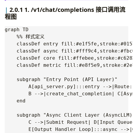
4. HTTP Metrics (API Server)
2.0.1 1. /v1/chat/completions 接口调用流
vLLM V1 核心类详解
程图
1. OutputProcessor
2. OpenAIServing (及子类)
graph TD

3. AsyncLLM
    %% 样式定义

4. IterationStats
    classDef entry fill:#e1f5fe,stroke:#015
5. Scheduler
    classDef async fill:#fff9c4,stroke:#fbc
6. EngineCore
    classDef core fill:#ffebee,stroke:#c628
    classDef metric fill:#e8f5e9,stroke:#2e
    subgraph "Entry Point (API Layer)"

        A[api_server.py]:::entry -->|Route:
        B -->|create_chat_completion| C[Asy
    end

    subgraph "Async Client Layer (AsyncLLM)"
        C -->|Submit Request| D[Input Queue]
        E[Output Handler Loop]:::async -->|