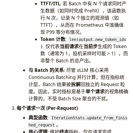
TTFT/ITL
: 若 Batch 中有 N 个请求同时产
生数据（如同时完成 Prefill），该函数执
行 N 次，记录 N 个独立的观测值（如
TTFT），从而在 Prometheus 中准确体
现 P99 等分布情况。
Token 计数
:
len(output.new_token_ids
仅代表
当前请求
在
当前步
生成的 Token
)
数（通常为 1，投机采样时可能 > 1），而
非整个 Batch 的总产出。
与 Batch 的关系
: 尽管 vLLM 核心采用
Continuous Batching 并行计算，但在指标统
计层，Batch 结果被
拆解
回独立的 Request 粒
度。因此，实时指标是基于
单个请求
的视角精确
计算的，不受 Batch Size 聚合的干扰。
每个请求一次 (Per-Request)
典型函数
:
IterationStats.update_from_finis
。
hed_request
核心逻辑
: 维护
终态
指标。仅在请求完成