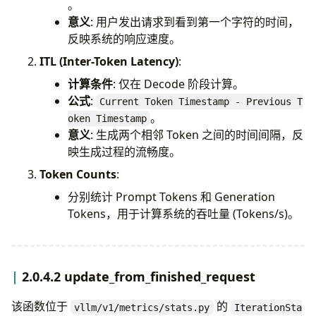
。
num_new_generation_tokens
=
len
(
output
.
ne
意义
: 用户发出请求到看到第一个字符的时间，
反映系统的响应速度。
# 更新 Batch 级别的总生成 Token 数 (用于 Prometh
self
.
num_generation_tokens
+=
num_new_gen
ITL (Inter-Token Latency)
:
计算条件
: 仅在 Decode 阶段计算。
if
is_prefilling
:
公式
:
Current Token Timestamp - Previous T
# 如果是 Prefill 阶段，累加 Prompt Token 
。
oken Timestamp
self
.
num_prompt_tokens
+=
prompt_len
意义
: 生成两个相邻 Token 之间的时间间隔，反
映生成过程的流畅度。
# 计算 Time To First Token (TTFT)
Token Counts
:
# arrival_time 是请求到达 API Server
first_token_latency
=
self
.
_time_sinc
分别统计 Prompt Tokens 和 Generation
Tokens，用于计算系统的吞吐量 (Tokens/s)。
# 记录到 TTFT 直方图数据中 (vllm:time_to_
self
.
time_to_first_tokens_iter
.
append
2.0.4.2 update_from_finished_request
# 更新请求状态中的 TTFT，供后续 logging
req_stats
.
first_token_latency
=
first
该函数位于
的
vllm/v1/metrics/stats.py
IterationSta