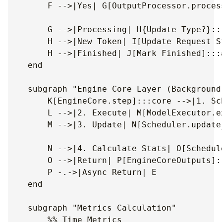
        F -->|Yes| G[OutputProcessor.proces
        G -->|Processing| H{Update Type?}:::
        H -->|New Token| I[Update Request S
        H -->|Finished| J[Mark Finished]:::a
    end

    subgraph "Engine Core Layer (Background
        K[EngineCore.step]:::core -->|1. Sc
        L -->|2. Execute| M[ModelExecutor.e
        M -->|3. Update| N[Scheduler.update
        N -->|4. Calculate Stats| O[Schedul
        O -->|Return| P[EngineCoreOutputs]::
        P -.->|Async Return| E

    end

    subgraph "Metrics Calculation"

        %% Time Metrics
