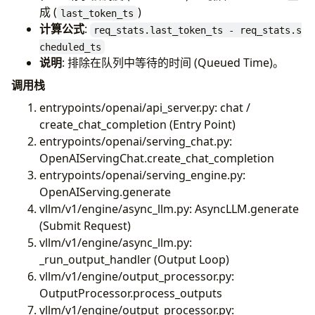
成 (
)
last_token_ts
计算公式
:
req_stats.last_token_ts - req_stats.s
cheduled_ts
说明
: 排除在队列中等待的时间 (Queued Time)。
调用栈
entrypoints/openai/api_server.py: chat /
create_chat_completion (Entry Point)
entrypoints/openai/serving_chat.py:
OpenAIServingChat.create_chat_completion
entrypoints/openai/serving_engine.py:
OpenAIServing.generate
vllm/v1/engine/async_llm.py: AsyncLLM.generate
(Submit Request)
vllm/v1/engine/async_llm.py:
_run_output_handler (Output Loop)
vllm/v1/engine/output_processor.py:
OutputProcessor.process_outputs
vllm/v1/engine/output_processor.py: