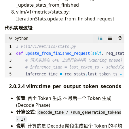
_update_stats_from_finished
vllm/v1/metrics/stats.py:
IterationStats.update_from_finished_request
代码实现逻辑
:
python
# vllm/v1/metrics/stats.py
def
update_from_finished_request
(
self
,
req_stats
:
# 请求实际在 GPU 上运行的时间 (Running phase)
# inference_time = last_token_ts - scheduled_
inference_time
=
req_stats
.
last_token_ts
-
re
2.0.2.4 vllm:time_per_output_token_seconds
位置
: 首个 Token 生成 -> 最后一个 Token 生成
(Decode Phase)
计算公式
:
decode_time / (num_generation_tokens
- 1)
说明
: 计算的是 Decode 阶段生成每个 Token 的平均