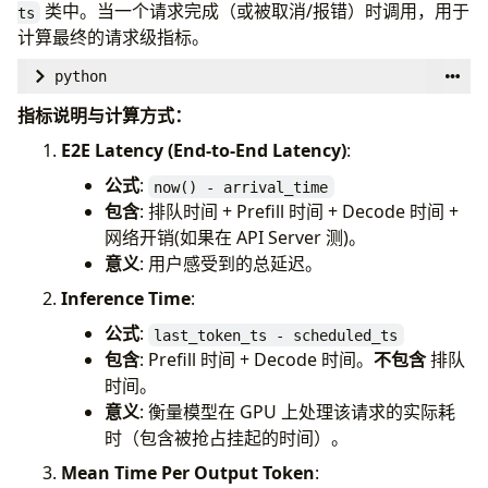
类中。当一个请求完成（或被取消/报错）时调用，用于
ts
# 更新该请求累计生成的 Token 计数
计算最终的请求级指标。
req_stats
.
num_generation_tokens
+=
num_ne
python
# 处理请求级别的事件 (如 PREEMPT, FINISH 等
def
update_from_finished_request
(
self
,
finish
指标说明与计算方式：
if
output
.
events
is
not
None
:
num_prompt_t
self
.
update_from_events
(
output
.
reques
E2E Latency (End-to-End Latency)
:
max_tokens_p
is_prefilling
公式
:
req_stats
:
R
now() - arrival_time
包含
: 排队时间 + Prefill 时间 + Decode 时间 +
# 计算端到端延迟 (E2E Latency): 请求到达 -
# 处理 Batch 级别的 "new tokens" 事件，用
网络开销(如果在 API Server 测)。
# 对应指标: vllm:e2e_request_latency_secon
if
is_prefilling
:
意义
: 用户感受到的总延迟。
e2e_latency
=
self
.
_time_since
(
req_stats
.
# 如果是 Prefill，记录第一个 Token 生成
Inference Time
:
req_stats
.
first_token_ts
=
engine_cor
# Queued Time (排队时间): 到达队列 -> 第
else
:
公式
:
last_token_ts - scheduled_ts
# req_stats.queued_ts: 请求加入 Schedu
# 如果是 Decode，计算 Inter-Token Laten
包含
: Prefill 时间 + Decode 时间。
不包含
排队
# req_stats.scheduled_ts: 请求第一次被 S
# ITL = 当前时间戳 - 上一个 Token 生
时间。
queued_time
=
req_stats
.
scheduled_ts
-
re
itl
=
engine_core_timestamp
-
req_sta
意义
: 衡量模型在 GPU 上处理该请求的实际耗
时（包含被抢占挂起的时间）。
# Prefill Time (首字生成时间): 第一次调度 -
# 记录到 ITL 直方图数据中 (vllm:inter_to
Mean Time Per Output Token
:
# 注意：这包含了 Prefill 计算时间以及在此期间可
self
.
inter_token_latencies_iter
.
appen