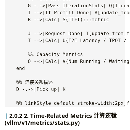
        G -.->|Pass IterationStats| Q[Itera
        I -->|If Prefill Done| R[update_fro
        R -->|Calc| S(TTFT):::metric

        J -->|Request Done| T[update_from_f
        T -->|Calc| U(E2E Latency / TPOT / 
        %% Capacity Metrics

        O -->|Calc| V(Num Running / Waiting
    end

    %% 连接关系描述

    D -.->|Pick up| K

2.0.2 2. Time-Related Metrics 计算逻辑
(vllm/v1/metrics/stats.py)