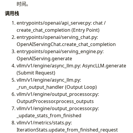
时间。
调用栈
entrypoints/openai/api_server.py: chat /
create_chat_completion (Entry Point)
entrypoints/openai/serving_chat.py:
OpenAIServingChat.create_chat_completion
entrypoints/openai/serving_engine.py:
OpenAIServing.generate
vllm/v1/engine/async_llm.py: AsyncLLM.generate
(Submit Request)
vllm/v1/engine/async_llm.py:
_run_output_handler (Output Loop)
vllm/v1/engine/output_processor.py:
OutputProcessor.process_outputs
vllm/v1/engine/output_processor.py:
_update_stats_from_finished
vllm/v1/metrics/stats.py:
IterationStats.update_from_finished_request