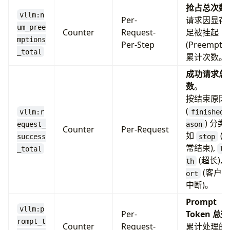
抢占总次数
vllm:n
Per-
请求因显存
um_pree
Counter
Request-
足被挂起
mptions
Per-Step
(Preempt)
_total
累计次数。
成功请求总
数
。
按结束原因
(
vllm:r
finished_
) 分类
equest_
ason
Counter
Per-Request
如
(
success
stop
常结束),
_total
le
(超长),
th
(客户
ort
中断)。
Prompt
vllm:p
Per-
Token 总数
rompt_t
Counter
Request-
累计处理的