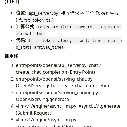
(TTFT)
位置
:
接收请求 -> 首个 Token 生成
api_server.py
(
)
first_token_ts
计算公式
:
req_stats.first_token_ts - req_stats.
arrival_time
代码
:
first_token_latency = self._time_since(re
q_stats.arrival_time)
调用栈
entrypoints/openai/api_server.py: chat /
create_chat_completion (Entry Point)
entrypoints/openai/serving_chat.py:
OpenAIServingChat.create_chat_completion
entrypoints/openai/serving_engine.py:
OpenAIServing.generate
vllm/v1/engine/async_llm.py: AsyncLLM.generate
(Submit Request)
vllm/v1/engine/async_llm.py:
_run_output_handler (Output Loop)