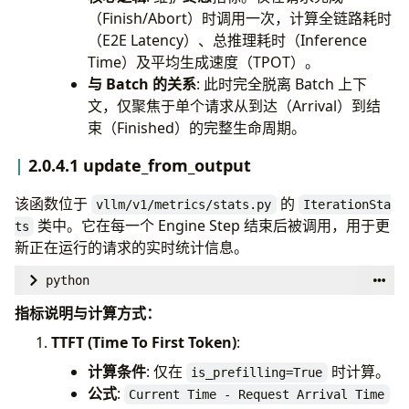
（Finish/Abort）时调用一次，计算全链路耗时
（E2E Latency）、总推理耗时（Inference
Time）及平均生成速度（TPOT）。
与 Batch 的关系
: 此时完全脱离 Batch 上下
文，仅聚焦于单个请求从到达（Arrival）到结
束（Finished）的完整生命周期。
2.0.4.1 update_from_output
该函数位于
的
vllm/v1/metrics/stats.py
IterationSta
类中。它在每一个 Engine Step 结束后被调用，用于更
ts
新正在运行的请求的实时统计信息。
python
def
update_from_output
(
self
,
output
:
"EngineC
指标说明与计算方式：
engine_core_timestamp
:
TTFT (Time To First Token)
:
prompt_len
:
int
,
req_s
计算条件
: 仅在
时计算。
lora_stats
:
Optional
[
L
is_prefilling=True
公式
:
# 获取当前步骤生成的 Token 数量 (通常为 1，Specu
Current Time - Request Arrival Time