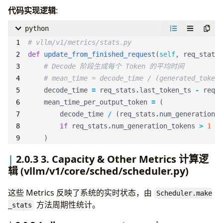
代码实现逻辑
:
python
# vllm/v1/metrics/stats.py
def
update_from_finished_request
(
self
,
req_stats
:
# Decode 阶段生成每个 Token 的平均时间
# mean_time = decode_time / (generated_tokens
decode_time
=
req_stats
.
last_token_ts
-
req_s
mean_time_per_output_token
=
(
decode_time
/
(
req_stats
.
num_generation_t
if
req_stats
.
num_generation_tokens
>
1
el
)
2.0.3 3. Capacity & Other Metrics 计算逻
辑 (vllm/v1/core/sched/scheduler.py)
这些 Metrics 反映了系统的实时状态，由
Scheduler.make
方法周期性统计。
_stats