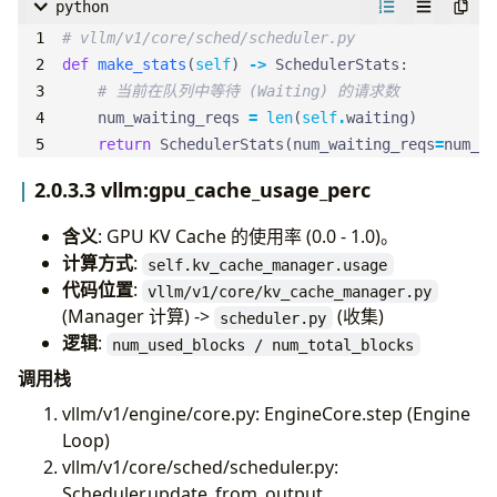
python
# vllm/v1/core/sched/scheduler.py
def
make_stats
(
self
)
->
SchedulerStats
:
# 当前在队列中等待 (Waiting) 的请求数
num_waiting_reqs
=
len
(
self
.
waiting
)
return
SchedulerStats
(
num_waiting_reqs
=
num_wa
2.0.3.3 vllm:gpu_cache_usage_perc
含义
: GPU KV Cache 的使用率 (0.0 - 1.0)。
计算方式
:
self.kv_cache_manager.usage
代码位置
:
vllm/v1/core/kv_cache_manager.py
(Manager 计算) ->
(收集)
scheduler.py
逻辑
:
num_used_blocks / num_total_blocks
调用栈
vllm/v1/engine/core.py: EngineCore.step (Engine
Loop)
vllm/v1/core/sched/scheduler.py:
Scheduler.update_from_output