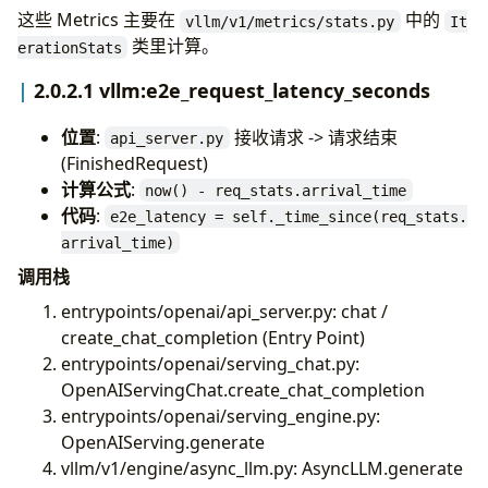
这些 Metrics 主要在
中的
vllm/v1/metrics/stats.py
It
类里计算。
erationStats
2.0.2.1 vllm:e2e_request_latency_seconds
位置
:
接收请求 -> 请求结束
api_server.py
(FinishedRequest)
计算公式
:
now() - req_stats.arrival_time
代码
:
e2e_latency = self._time_since(req_stats.
arrival_time)
调用栈
entrypoints/openai/api_server.py: chat /
create_chat_completion (Entry Point)
entrypoints/openai/serving_chat.py:
OpenAIServingChat.create_chat_completion
entrypoints/openai/serving_engine.py:
OpenAIServing.generate
vllm/v1/engine/async_llm.py: AsyncLLM.generate