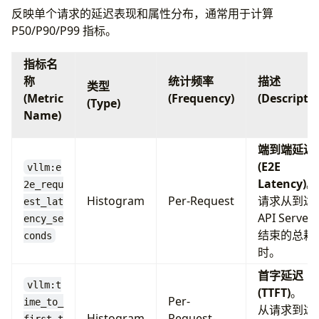
反映单个请求的延迟表现和属性分布，通常用于计算
P50/P90/P99 指标。
指标名
称
统计频率
描述
类型
(Metric
(Frequency)
(Descripti
(Type)
Name)
端到端延迟
(E2E
vllm:e
Latency)
。
2e_requ
Histogram
Per-Request
请求从到达
est_lat
API Server
ency_se
结束的总耗
conds
时。
首字延迟
vllm:t
(TTFT)
。
Per-
ime_to_
从请求到达
Histogram
Request-
first_t