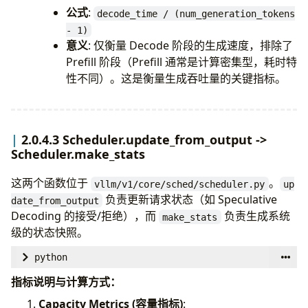
prefill_time
=
req_stats
.
first_token_ts
-
公式
:
decode_time / (num_generation_tokens
- 1)
# 更新最后一次生成 Token 的时间戳
# Decode Time (解码时间): 第一个 Token ->
意义
: 仅衡量 Decode 阶段的生成速度，排除了
req_stats
.
last_token_ts
=
engine_core_tim
# 注意：包含了 Decode 阶段的计算时间以及可
Prefill 阶段（Prefill 通常是计算密集型，耗时特
decode_time
=
req_stats
.
last_token_ts
-
r
性不同）。这是衡量生成吞吐量的关键指标。
# Inference Time (总推理时间): 第一次调度 -
# = Prefill Time + Decode Time
2.0.4.3 Scheduler.update_from_output ->
# 对应指标: vllm:request_inference_time_se
Scheduler.make_stats
inference_time
=
req_stats
.
last_token_ts
这两个函数位于
。
vllm/v1/core/sched/scheduler.py
up
# Mean Time Per Output Token (平均每个输
负责更新请求状态（如 Speculative
date_from_output
# 排除 Prefill 阶段生成的那个 Token (即 Firs
Decoding 的接受/拒绝），而
负责生成系统
make_stats
# 公式: Decode Time / (Generated Tokens -
级的状态快照。
# 对应指标: vllm:time_per_output_token_sec
mean_time_per_output_token
=
(
decode_time
python
(
req_stats
.
# vllm/v1/core/sched/scheduler.py
指标说明与计算方式：
if
req_stat
Capacity Metrics (容量指标)
:
1
>
0
else