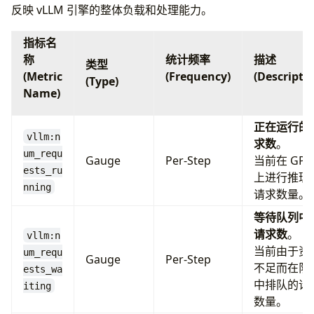
vllm:time_to_first_token_seconds_bucket
反映 vLLM 引擎的整体负载和处理能力。
# ... 中间省略更多桶 ...
# 桶数据：TTFT <= 正无穷 的请求有 100 个
指标名
vllm:time_to_first_token_seconds_bucket
称
统计频率
描述
类型
# 统计汇总：总请求数 100
(Metric
(Frequency)
(Descripti
(Type)
vllm:time_to_first_token_seconds_count
{
Name)
# 统计汇总：所有请求的 TTFT 总和 2.5s (平均 TT
vllm:time_to_first_token_seconds_sum
{
mo
正在运行的
vllm:n
求数
。
um_requ
Gauge
Per-Step
当前在 GPU
ests_ru
上进行推理
nning
请求数量。
等待队列中
请求数
。
vllm:n
当前由于资
um_requ
Gauge
Per-Step
不足而在队
ests_wa
中排队的请
iting
数量。