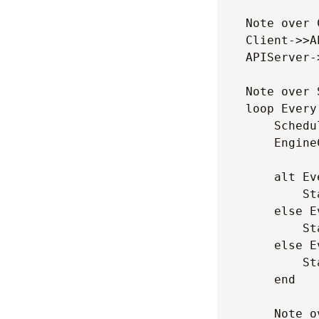
    Note over 
    Client->>A
    APIServer-
    Note over 
    loop Every
        Schedu
        Engine
        alt Ev
            St
        else E
            St
        else E
            St
        end

        Note o