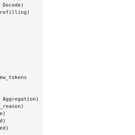
Decode)

refilling)

w_tokens

 Aggregation)

reason)

)

)

d)
