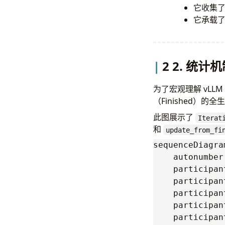
它收集了
它承载
2 2. 统计机
为了宏观理解 vLL
（Finished）的
此图展示了
Iterat
和
update_from_fi
sequenceDiagram
    autonumber

    participan
    participan
    participan
    participan
    participan