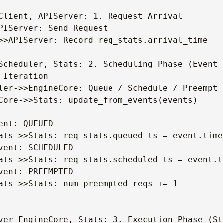
Client, APIServer: 1. Request Arrival

PIServer: Send Request

>>APIServer: Record req_stats.arrival_time

Scheduler, Stats: 2. Scheduling Phase (Event D
 Iteration

ler->>EngineCore: Queue / Schedule / Preempt

Core->>Stats: update_from_events(events)

ent: QUEUED

ats->>Stats: req_stats.queued_ts = event.times
vent: SCHEDULED

ats->>Stats: req_stats.scheduled_ts = event.t
vent: PREEMPTED

ats->>Stats: num_preempted_reqs += 1

ver EngineCore, Stats: 3. Execution Phase (Str