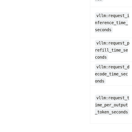
vllm:request_i
nference_time_
seconds
vllm:request_p
refill_time_se
conds
vllm:request_d
ecode_time_sec
onds
vllm:request_t
ime_per_output
_token_seconds