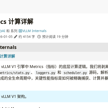
rics 计算详解
AI
和
系列
VLLM Internals
6-01-05
约 4154 字
预计阅读 19 分钟
ternals
cs 计算详解
LLM V1 引擎中 Metrics（指标）的底层计算逻辑。我们将剥离
、
和
源码，解析从
metrics/stats.py
loggers.py
scheduler.py
成的全生命周期中，关键性能指标是如何被精确捕获、计算并暴露给 
LLM V1 架构。