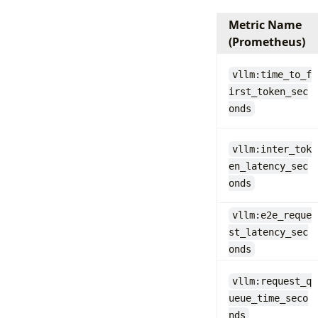
Metric Name
(Prometheus)
vllm:time_to_f
irst_token_sec
onds
vllm:inter_tok
en_latency_sec
onds
vllm:e2e_reque
st_latency_sec
onds
vllm:request_q
ueue_time_seco
nds