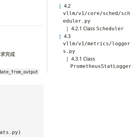
4.2
vllm/v1/core/sched/sch
eduler.py
4.2.1 Class
Scheduler
4.3
vllm/v1/metrics/logger
s.py
请求完成
4.3.1 Class
PrometheusStatLogger
date_from_output
ts.py)
