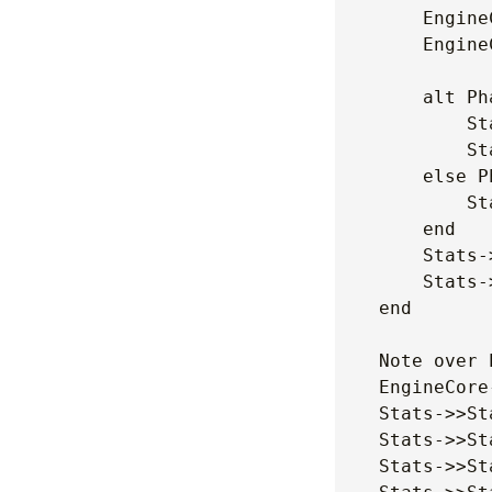
        Engine
        Engine
        alt Ph
            St
            St
        else P
            St
        end

        Stats-
        Stats-
    end

    Note over 
    EngineCore
    Stats->>St
    Stats->>St
    Stats->>St