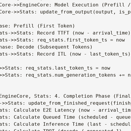
Core->>EngineCore: Model Execution (Prefill / 
Core->>Stats: update_from_output(output, is_p
ase: Prefill (First Token)

ats->>Stats: Record TTFT (now - arrival_time)

ats->>Stats: req_stats.first_token_ts = now

hase: Decode (Subsequent Tokens)

ats->>Stats: Record ITL (now - last_token_ts)

>>Stats: req_stats.last_token_ts = now

>>Stats: req_stats.num_generation_tokens += ne
EngineCore, Stats: 4. Completion Phase (Final
->>Stats: update_from_finished_request(finish_
ats: Calculate E2E Latency (now - arrival_time
ats: Calculate Queued Time (scheduled - queued
ats: Calculate Inference Time (last - schedule