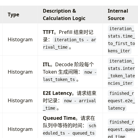
Description &
Internal
Type
Calculation Logic
Source
iteration_
TTFT
。Prefill 结束时记
stats.time_
Histogram
录：
iteration_ts - ar
to_first_to
。
rival_time
kens_iter
iteration_
ITL
。Decode 阶段每个
stats.inter
Histogram
Token 生成间隔：
now -
_token_late
。
last_token_ts
ncies_iter
E2E Latency
。请求结束
finished_r
Histogram
时记录：
now - arrival
equest.e2e_
。
_time
latency
Queued Time
。请求在
finished_r
队列中等待的时间：
sch
Histogram
equest.queu
eduled_ts - queued_ts
ed_time