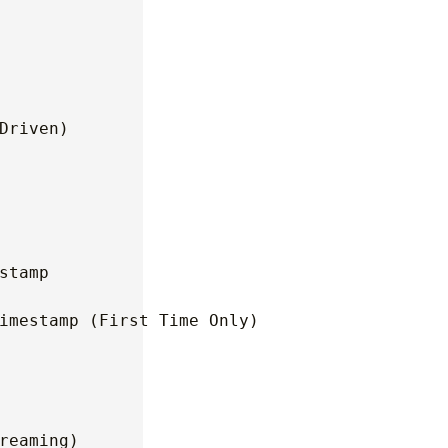
riven)

tamp

imestamp (First Time Only)

eaming)
