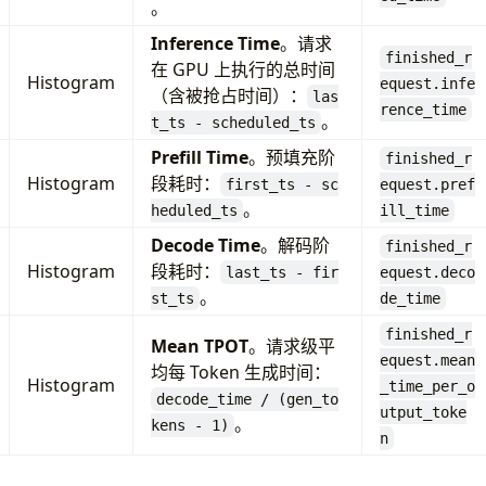
。
Inference Time
。请求
finished_r
在 GPU 上执行的总时间
Histogram
equest.infe
（含被抢占时间）：
las
rence_time
。
t_ts - scheduled_ts
Prefill Time
。预填充阶
finished_r
Histogram
段耗时：
first_ts - sc
equest.pref
。
heduled_ts
ill_time
Decode Time
。解码阶
finished_r
Histogram
段耗时：
last_ts - fir
equest.deco
。
st_ts
de_time
finished_r
Mean TPOT
。请求级平
equest.mean
均每 Token 生成时间：
Histogram
_time_per_o
decode_time / (gen_to
utput_toke
。
kens - 1)
n