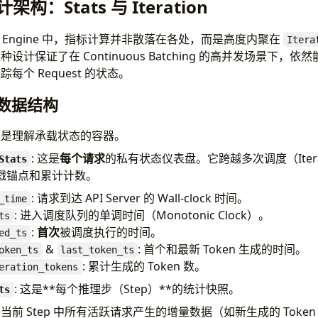
计架构：Stats 与 Iteration
 Core Engine 中，指标计算并非散落在各处，而是高度内聚在
Itera
保证了在 Continuous Batching 的高并发场景下，依然能以 
每个 Request 的状态。
关键数据结构
提是理解承载状态的容器。
: 这是
每个请求
的私有状态仪表盘。它跨越多次调度（Itera
Stats
戳锚点和累计计数。
: 请求到达 API Server 的 Wall-clock 时间。
_time
: 进入调度队列的单调时间（Monotonic Clock）。
ts
:
首次
被调度执行的时间。
ed_ts
&
: 首个和最新 Token 生成的时间。
oken_ts
last_token_ts
: 累计生成的 Token 数。
eration_tokens
: 这是**每个推理步（Step）**的统计快照。
ts
当前 Step 中所有活跃请求产生的增量数据（如新生成的 Token