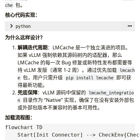
包。
che
pass
核心代码实现：
def
load_kv
(
self
,
...
):
python
# 调用 engine.retrieve
# [vllm/distributed/kv_transfer/kv_connector/v1/l
为什么这样设计？
self
.
engine
.
retrieve
(
...
)
use_native
=
vllm_config
.
kv_transfer_config
.
get_f
解耦迭代周期
：LMCache 是一个独立演进的项目。
if
use_native
:
如果 vLLM 强制依赖其源码树内的适配器，那么
# 路径 A: 使用 vLLM 源码树中的内置适配器
LMCache 的每一次 Bug 修复或新特性发布都需要等
from
vllm.distributed.kv_transfer.kv_connecto
待 vLLM 发版（通常 1-2 周）。通过优先加载
lmcach
cls
=
lmcache_integration
.
vllm_v1_adapter
.
LMC
包，用户只需升级
即可获
e
pip install lmcache
else
:
得最新功能。
# 路径 B: 使用外部 lmcache 包中的适配器 (默认)
兜底保障
：vLLM 源码中保留的
lmcache_integratio
from
lmcache.integration.vllm.vllm_v1_adapter
目录作为 “Native” 实现，确保了在没有安装外部包
n
LMCacheConnectorV1Impl
as
LMCacheConnect
或外部包版本不兼容时的基本可用性。
)
加载流程图：
cls
=
LMCacheConnectorLatestImpl
flowchart TD

    Start[Init Connector] --> CheckEnv{Chec