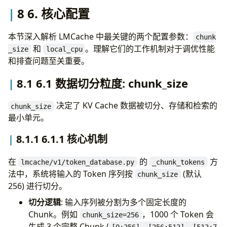
8 6. 核心配置
extra_config
:
# 使用 make_dataclass 动态生成类
local_hostname
:
"prefiller-1"
cls
=
make_dataclass
(
metadata_server
:
"http://mooncake-master:8080"
本节深入解析 LMCache 中最关键的两个配置参数：
"LMCacheEngineConfig"
,
chunk
transfer_timeout
:
1
和
。理解它们的工作机制对于调优性能
[(
name
,
type_
,
default
)
for
name
,
(
type_
,
_size
local_cpu
enable_nixl_storage
:
false
和排查问题至关重要。
namespace
=
{
# 注入 helper 方法
8.1 6.1 数据切分粒度: chunk_size
# --- 其他常见配置 ---
"from_file"
:
classmethod
(
_from_file
),
use_layerwise
:
false
# 是否启用逐层流水线加
"from_env"
:
classmethod
(
_from_env
),
决定了 KV Cache 数据被切分、存储和检索的
chunk_size
save_decode_cache
:
false
# 是否保存 Decode 产生
# ...
最小单元。
},
)
8.1.1 6.1.1 核心机制
return
cls
在
的
方
lmcache/v1/token_database.py
_chunk_tokens
LMCacheEngineConfig
=
_create_config_class
()
法中，系统将输入的 Token 序列按
(默认
chunk_size
256) 进行切分。
切分逻辑
: 输入序列被分割为多个固定长度的
Chunk。例如
，1000 个 Token 会
chunk_size=256
生成 3 个完整 Chunk (
[0:256], [256:512], [512:7