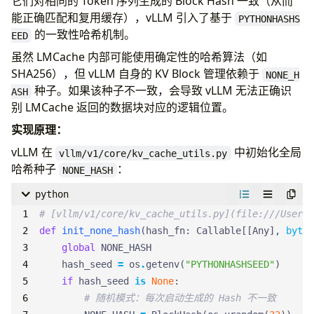
它们对相同的 Token 序列生成的 Block Hash 一致（从而
能正确匹配和复用缓存），vLLM 引入了基于
PYTHONHASHS
的一致性哈希机制。
EED
虽然 LMCache 内部可能使用确定性的哈希算法（如
SHA256），但 vLLM 自身的 KV Block 管理依赖于
NONE_H
种子。如果该种子不一致，会导致 vLLM 无法正确识
ASH
别 LMCache 返回的数据块对应的逻辑位置。
实现原理：
vLLM 在
中初始化全局
vllm/v1/core/kv_cache_utils.py
哈希种子
：
NONE_HASH
python
# [vllm/v1/core/kv_cache_utils.py](file:///Users/
def
init_none_hash
(
hash_fn
:
Callable
[[
Any
],
bytes
global
NONE_HASH
hash_seed
=
os
.
getenv
(
"PYTHONHASHSEED"
)
if
hash_seed
is
None
:
# 随机模式：每次启动生成的 Hash 不一致