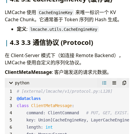
LMCache 使用
来唯一标识一个 KV
CacheEngineKey
Cache Chunk。它通常基于 Token 序列的 Hash 生成。
定义
:
lmcache.utils.CacheEngineKey
4.3 3.3 通信协议 (Protocol)
在 Client-Server 模式下（如连接 Remote Backend），
LMCache 使用自定义的序列化协议。
ClientMetaMessage
: 客户端发送的请求元数据。
python
# [external/lmcache/v1/protocol.py:L128]
@dataclass
class
ClientMetaMessage
:
command
:
ClientCommand
# PUT, GET, EXIST...
key
:
Union
[
CacheEngineKey
,
LayerCacheEngineKe
length
:
int