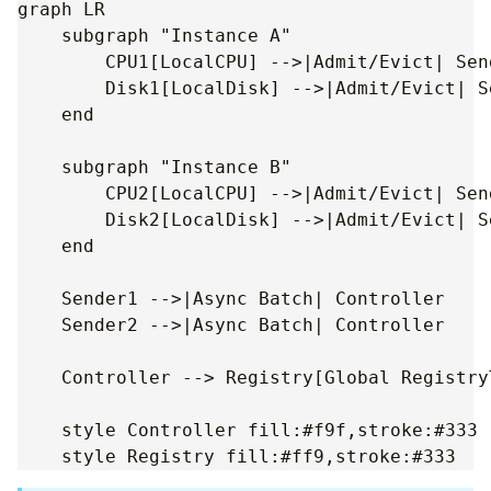
graph LR

    subgraph "Instance A"

        CPU1[LocalCPU] -->|Admit/Evict| Sen
        Disk1[LocalDisk] -->|Admit/Evict| Se
    end

    subgraph "Instance B"

        CPU2[LocalCPU] -->|Admit/Evict| Sen
        Disk2[LocalDisk] -->|Admit/Evict| Se
    end

    Sender1 -->|Async Batch| Controller

    Sender2 -->|Async Batch| Controller

    Controller --> Registry[Global RegistryT
    style Controller fill:#f9f,stroke:#333
