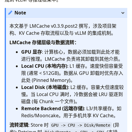
2.1 KV Cache 存储流程 (Store)
2.2 KV Cache 读取流程 (Retrieve)
Note
3. 核心数据结构与协议
3.1 MemoryObj (内存对象)
本文基于 LMCache v0.3.9.post2 撰写，涉及项目架
3.2 CacheEngineKey (缓存键)
构、KV Cache 存取流程以及与 vLLM 的集成机制。
3.3 通信协议 (Protocol)
LMCache 存储层级与数据流转：
3.4 缓存匹配与 PYTHONHASHSEED
4. 与 vLLM 的深度集成
GPU 显存
: 计算核心，数据必须加载到此处才能
4.1 适配器逻辑
进行推理。LMCache 负责将其卸载到其他介质。
4.2 模块加载策略 (Native vs External)
Local CPU (本地内存)
: L1 缓存。速度快但容量受
5. 多实例协同与 Controller (Cluster Synergy)
限 (通常 < 512GB)。数据从 GPU 卸载时优先存入
5.1 元数据上报机制 (Metadata Reporting)
此处 (Pinned Memory)。
5.2 全局视图构建
Local Disk (本地磁盘)
: L2 缓存。容量大但速度较
6. 配置系统详解 (Configuration System)
慢。当 Local CPU 满时，冷数据会被 LRU 驱逐到
6.1 配置加载流程
磁盘 (每 Chunk 一个文件)。
6.2 配置结构与代码实现
Remote Backend (远端存储)
: L3/共享缓存。如
6.2.1 动态生成配置类 (Code View)
Redis/Mooncake。用于多机共享 KV Cache。
6.2.2 基础配置 vs 扩展配置 (Base vs Extra)
流转逻辑
: Store 时
(异
GPU -> CPU -> Disk/Remote
6. 核心配置
步); Retrieve 时
(支持