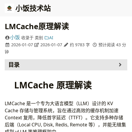
小饭技术站
LMCache原理解读
小饭
收录于
类别
AI
2026-01-07
2026-01-07
约 9783 字
预计阅读 43 分
钟
目录
多存储介质共存与调度
LMCache 原理解读
多介质共存机制 (Co-existence)
KV Cache 调度逻辑 (Scheduling Logic)
数据流转图解
LMCache 是一个专为大语言模型（LLM）设计的 KV
1. 项目结构与架构概览
Cache 存储与管理系统，旨在通过高效的缓存机制加速
1.1 目录结构 (Tree)
Context 复用，降低首字延迟（TTFT）。它支持多种存储
1.2 核心架构类图
后端（Local CPU, Disk, Redis, Remote 等），并能无缝集
2. 核心流程与源码解析
成到 vLLM 等推理框架中。