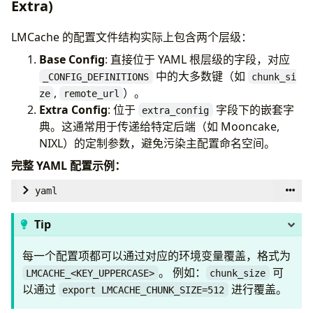
Extra)
# 1. 核心定义字典 (Config Definitions)
_CONFIG_DEFINITIONS
=
{
LMCache 的配置文件结构实际上包含两个层级：
# ... (基础配置)
Base Config
: 直接位于 YAML 根层级的字段，对应
"chunk_size"
:
{
"type"
:
int
,
"default"
:
256
,
"
中的大多数键（如
_CONFIG_DEFINITIONS
chunk_si
,
）。
ze
remote_url
# ... (PD: Prefill-Decode Disaggregation)
Extra Config
: 位于
字段下的嵌套字
extra_config
"enable_pd"
:
{
"type"
:
bool
,
"default"
:
False
,
典。这通常用于传递给特定后端（如 Mooncake,
NIXL）的定制参数，避免污染主配置命名空间。
# ... (扩展配置字典)
"extra_config"
:
{
完整 YAML 配置示例：
"type"
:
Optional
[
dict
],
yaml
"default"
:
None
,
# --- 基础配置 (Base Config) ---
"env_converter"
:
lambda
x
:
x
if
isinstanc
Tip
chunk_size
:
256
},
remote_url
:
"mooncakestore://mooncake-master:5005
}
每一个配置项都可以通过对应的环境变量覆盖，格式为
enable_pd
:
false
# 是否启用 PD (Prefill
。 例如：
可
LMCACHE_<KEY_UPPERCASE>
chunk_size
# 2. 动态构建 Dataclass
以通过
进行覆盖。
export LMCACHE_CHUNK_SIZE=512
# --- 扩展配置 (Extra Config) ---
def
_create_config_class
():
# 用于传递特定后端的参数，如 MooncakeStore 或 NIXL
# ...