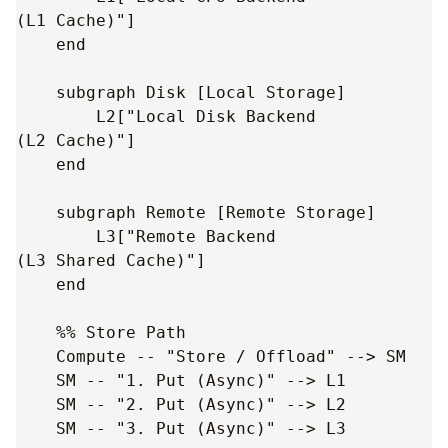
(L1 Cache)"]

    end

    subgraph Disk [Local Storage]

        L2["Local Disk Backend
(L2 Cache)"]

    end

    subgraph Remote [Remote Storage]

        L3["Remote Backend
(L3 Shared Cache)"]

    end

    %% Store Path

    Compute -- "Store / Offload" --> SM

    SM -- "1. Put (Async)" --> L1

    SM -- "2. Put (Async)" --> L2

    SM -- "3. Put (Async)" --> L3
