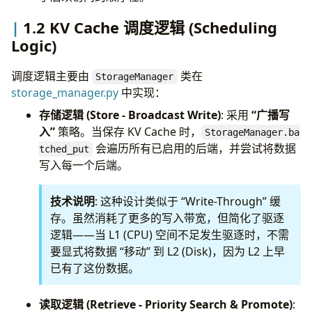
Peer-to-Peer Sharing Configurations (P2P 共
1.2 KV Cache 调度逻辑 (Scheduling
享配置)
Logic)
Controller Configurations (控制器配置)
Disaggregated Prefill Configurations (PD 分
调度逻辑主要由
类在
StorageManager
离配置)
storage_manager.py
中实现：
P2P Backend Configurations
Nixl Storage Configurations
存储逻辑 (Store - Broadcast Write)
: 采用
“广播写
Additional Storage Configurations
入”
策略。当保存 KV Cache 时，
StorageManager.ba
Internal API Server Configurations
会遍历所有已启用的后端，并尝试将数据
tched_put
Plugin Configurations
写入每一个后端。
Advanced & Experimental Configurations (高
级与实验性配置)
技术说明
: 这种设计类似于 “Write-Through” 缓
存。虽然消耗了更多的写入带宽，但简化了驱逐
逻辑——当 L1 (CPU) 空间不足发生驱逐时，不需
要显式将数据 “移动” 到 L2 (Disk)，因为 L2 上早
已有了这份数据。
读取逻辑 (Retrieve - Priority Search & Promote)
: