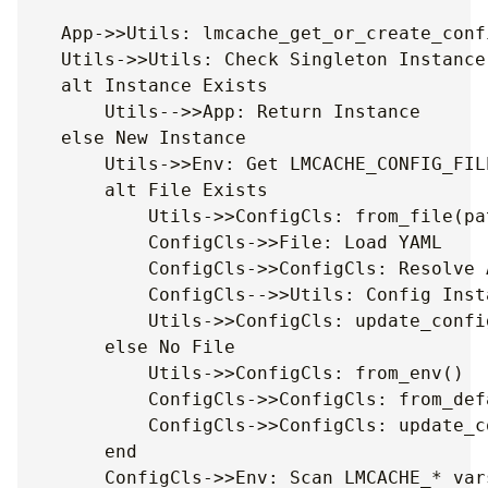
    App->>Utils: lmcache_get_or_create_confi
    Utils->>Utils: Check Singleton Instance

    alt Instance Exists

        Utils-->>App: Return Instance

    else New Instance

        Utils->>Env: Get LMCACHE_CONFIG_FILE
        alt File Exists

            Utils->>ConfigCls: from_file(pat
            ConfigCls->>File: Load YAML

            ConfigCls->>ConfigCls: Resolve A
            ConfigCls-->>Utils: Config Insta
            Utils->>ConfigCls: update_confi
        else No File

            Utils->>ConfigCls: from_env()

            ConfigCls->>ConfigCls: from_defa
            ConfigCls->>ConfigCls: update_c
        end

        ConfigCls->>Env: Scan LMCACHE_* vars