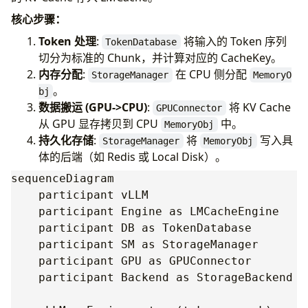
核心步骤：
Token 处理
:
将输入的 Token 序列
TokenDatabase
切分为标准的 Chunk，并计算对应的 CacheKey。
内存分配
:
在 CPU 侧分配
StorageManager
MemoryO
。
bj
数据搬运 (GPU->CPU)
:
将 KV Cache
GPUConnector
从 GPU 显存拷贝到 CPU
中。
MemoryObj
持久化存储
:
将
写入具
StorageManager
MemoryObj
体的后端（如 Redis 或 Local Disk）。
sequenceDiagram

    participant vLLM

    participant Engine as LMCacheEngine

    participant DB as TokenDatabase

    participant SM as StorageManager

    participant GPU as GPUConnector

    participant Backend as StorageBackend
