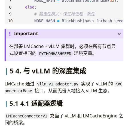
NONE_HASH
=
BlockHash
(
os
.
urandom
(
32
))
else
:
# 确定性模式：保证跨进程一致性
NONE_HASH
=
BlockHash
(
hash_fn
(
hash_seed
))
Important
在部署 LMCache + vLLM 集群时，必须在所有节点显
式设置相同的
环境变量。
PYTHONHASHSEED
5 4. 与 vLLM 的深度集成
LMCache 通过
实现了 vLLM 的
vllm_v1_adapter.py
KVC
接口，从而无侵入地接入 vLLM 生态。
onnectorBase
5.1 4.1 适配器逻辑
充当了 vLLM 和 LMCacheEngine 之
LMCacheConnectorV1
间的桥梁。