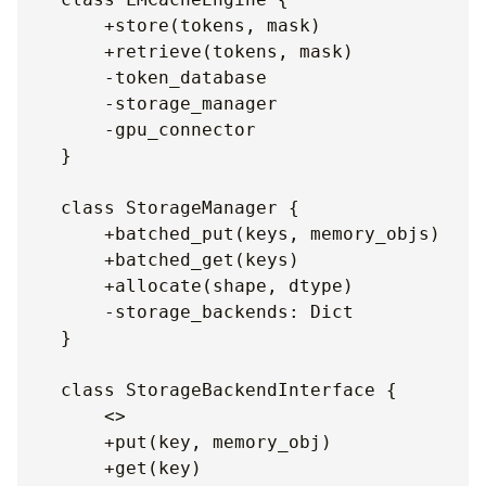
        +store(tokens, mask)

        +retrieve(tokens, mask)

        -token_database

        -storage_manager

        -gpu_connector

    }

    class StorageManager {

        +batched_put(keys, memory_objs)

└── utils.py                      # [Utils] 通
        +batched_get(keys)

        +allocate(shape, dtype)

        -storage_backends: Dict

    }

    class StorageBackendInterface {

        <
>

        +put(key, memory_obj)

        +get(key)
