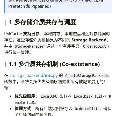
Disk/Remote -> CPU -> GPU
6.1 数据切分粒度: chunk_size
Prefetch 和 Pipelined)。
6.1.1 核心机制
6.1.2 验证方法
1 多存储介质共存与调度
6.2 本地缓存控制: local_cpu
6.2.1 参数含义与 “Pinned Memory”
6.2.2 分布式场景下的行为
LMCache
支持
显存、本地内存、本地磁盘和远端存储同时
6.2.3 验证方法
存在。这些存储介质被抽象为不同的
Storage Backend
，
6.3 本地磁盘配置: local_disk
并由
通过一个有序字典 (
)
StorageManager
OrderedDict
6.3.1 配置方法
进行统一管理。
6.3.2 工作机制
1.1 多介质共存机制 (Co-existence)
6.3.3 验证方法
附录: LMCache 配置手册 (Configuration
在
storage_backend/
init
.py
的
CreateStorageBackends
Reference)
函数中，系统会按优先级顺序初始化所有被配置启用的后
配置方式
端：
General Configurations (通用配置)
Lazy Memory Allocator Configurations (懒加
优先级顺序
：
(L1) ->
(L2) ->
LocalCPU
LocalDisk
R
载内存配置)
(L3)。
emote
Cache Blending Configurations (混合缓存配
管理方式
：所有后端实例被存入
，确保
OrderedDict
置)
了后续访问的顺序性。