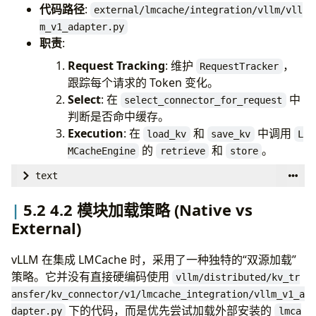
代码路径
:
external/lmcache/integration/vllm/vll
m_v1_adapter.py
职责
:
Request Tracking
: 维护
，
RequestTracker
跟踪每个请求的 Token 变化。
Select
: 在
中
select_connector_for_request
判断是否命中缓存。
Execution
: 在
和
中调用
load_kv
save_kv
L
的
和
。
MCacheEngine
retrieve
store
text
# [external/lmcache/integration/vllm/vllm_v1_adap
5.2 4.2 模块加载策略 (Native vs
class
LMCacheConnectorV1
(
KVConnectorBase_V1
):
External)
def
__init__
(
self
):
# 初始化 LMCacheEngine
vLLM 在集成 LMCache 时，采用了一种独特的“双源加载”
self
.
engine
=
LMCacheEngine
(
...
)
策略。它并没有直接硬编码使用
vllm/distributed/kv_tr
ansfer/kv_connector/v1/lmcache_integration/vllm_v1_a
def
get_num_new_matched_tokens
(
self
,
request
,
下的代码，而是优先尝试加载外部安装的
dapter.py
lmca
# 计算可以复用的 Token 数量