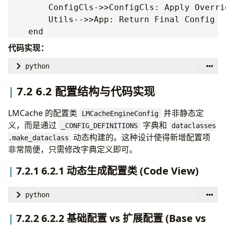
        ConfigCls->>ConfigCls: Apply Overrid
        Utils-->>App: Return Final Config

代码实现：
python
# [vllm/distributed/kv_transfer/kv_connector/v1/l
7.2 6.2 配置结构与代码实现
def
lmcache_get_or_create_config
()
->
Config
|
V1
global
_config_instance
LMCache 的配置类
并非静态定
LMCacheEngineConfig
# ... (Singleton Check) ...
义，而是通过
字典和
_CONFIG_DEFINITIONS
dataclasses
if
"LMCACHE_CONFIG_FILE"
in
os
.
environ
:
动态构建的。这种设计使得新增配置项
.make_dataclass
config_file
=
os
.
environ
[
"LMCACHE_CONFIG_
非常简便，只需修改字典定义即可。
_config_instance
=
LMCacheEngineConfig
.
fr
# 环境变量覆盖配置文件
7.2.1 6.2.1 动态生成配置类 (Code View)
_config_instance
.
update_config_from_env
()
else
:
python
_config_instance
=
LMCacheEngineConfig
.
fr
# [external/lmcache/v1/config.py](file:///Users/a
return
_config_instance
7.2.2 6.2.2 基础配置 vs 扩展配置 (Base vs