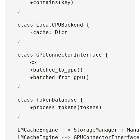
        +contains(key)

    }

    class LocalCPUBackend {

        -cache: Dict

    }

    class GPUConnectorInterface {

        <
>

        +batched_to_gpu()

        +batched_from_gpu()

    }

    class TokenDatabase {

        +process_tokens(tokens)

    }

    LMCacheEngine --> StorageManager : Manag
    LMCacheEngine --> GPUConnectorInterface 