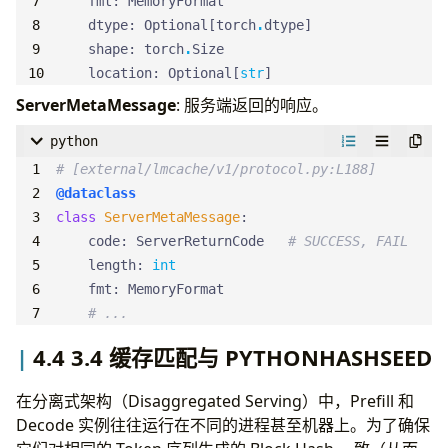
fmt
:
MemoryFormat
dtype
:
Optional
[
torch
.
dtype
]
shape
:
torch
.
Size
location
:
Optional
[
str
]
ServerMetaMessage
: 服务端返回的响应。
python
# [external/lmcache/v1/protocol.py:L188]
@dataclass
class
ServerMetaMessage
:
code
:
ServerReturnCode
# SUCCESS, FAIL
length
:
int
fmt
:
MemoryFormat
# ...
4.4 3.4 缓存匹配与 PYTHONHASHSEED
在分离式架构（Disaggregated Serving）中，Prefill 和
Decode 实例往往运行在不同的进程甚至机器上。为了确保