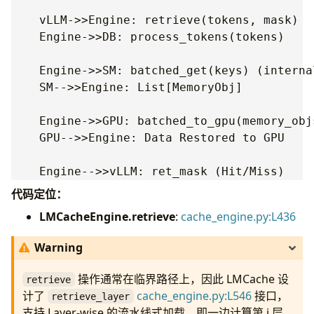
    vLLM->>Engine: retrieve(tokens, mask)

    Engine->>DB: process_tokens(tokens)

    Engine->>SM: batched_get(keys) (internal
    SM-->>Engine: List[MemoryObj]

    Engine->>GPU: batched_to_gpu(memory_objs
    GPU-->>Engine: Data Restored to GPU

代码定位：
LMCacheEngine.retrieve
:
cache_engine.py:L436
Warning
操作通常在临界路径上，因此 LMCache 设
retrieve
计了
cache_engine.py:L546
接口，
retrieve_layer
支持 Layer-wise 的流水线式加载，即一边计算第 i 层，