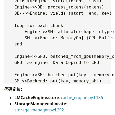
    vLLM->>Engine: store(tokens, mask)

    Engine->>DB: process_tokens(tokens)

    DB-->>Engine: yields (start, end, key)

    loop For each chunk

        Engine->>SM: allocate(shape, dtype)

        SM-->>Engine: MemoryObj (CPU Buffer)
    end

    Engine->>GPU: batched_from_gpu(memory_ob
    GPU-->>Engine: Data Copied to CPU

    Engine->>SM: batched_put(keys, memory_ob
代码定位：
LMCacheEngine.store
:
cache_engine.py:L186
StorageManager.allocate
:
storage_manager.py:L292