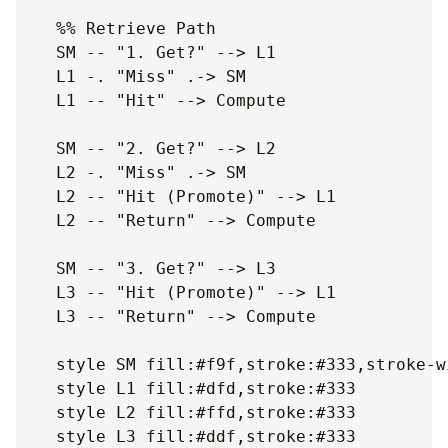
    %% Retrieve Path

    SM -- "1. Get?" --> L1

    L1 -. "Miss" .-> SM

    L1 -- "Hit" --> Compute

    SM -- "2. Get?" --> L2

    L2 -. "Miss" .-> SM

    L2 -- "Hit (Promote)" --> L1

    L2 -- "Return" --> Compute

    SM -- "3. Get?" --> L3

    L3 -- "Hit (Promote)" --> L1

    L3 -- "Return" --> Compute

    style SM fill:#f9f,stroke:#333,stroke-wi
    style L1 fill:#dfd,stroke:#333

    style L2 fill:#ffd,stroke:#333
