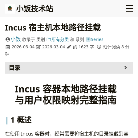
小饭技术站
Incus 宿主机本地路径挂载
小饭
收录于
类别
所有分类
和
系列
Series
2026-03-04
2026-03-04
约 1623 字
预计阅读 8 分
钟
目录
概述
Incus 容器本地路径挂载
场景说明
基础挂载配置
与用户权限映射完整指南
1. 添加磁盘设备
2. 验证挂载
权限问题分析
1 概述
问题现象
根本原因
在使用 Incus 容器时，经常需要将宿主机的目录挂载到容