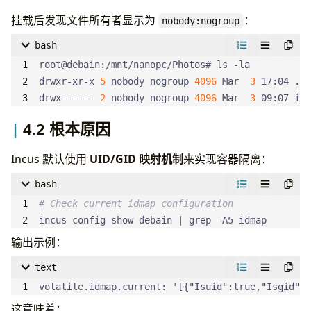
挂载后发现文件所有者显示为
：
nobody:nogroup
bash
drwxr-xr-x 
5
 nobody nogroup 
4096
 Mar  
3
drwx------ 
2
 nobody nogroup 
4096
 Mar  
3
 09:07 imm
4.2 根本原因
Incus 默认使用
UID/GID 映射机制
来实现容器隔离：
bash
# Check current idmap configuration
incus config show debain 
|
 grep -A5 idmap
输出示例：
text
volatile.idmap.current: '[{"Isuid":true,"Isgid":f
这意味着：