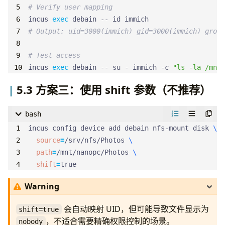
# Verify user mapping
incus 
exec
# Output: uid=3000(immich) gid=3000(immich) group
# Test access
incus 
exec
 debain -- su - immich -c 
"ls -la /mnt/
5.3 方案三：使用 shift 参数（不推荐）
bash
incus config device add debain nfs-mount disk 
source
=
/srv/nfs/Photos 
path
=
/mnt/nanopc/Photos 
shift
=
true
Warning
会自动映射 UID，但可能导致文件显示为
shift=true
，不适合需要精确权限控制的场景。
nobody