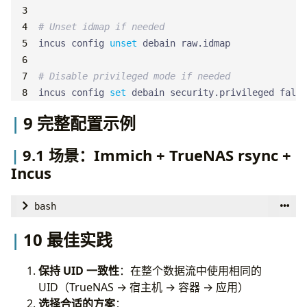
# Unset idmap if needed
incus config 
unset
# Disable privileged mode if needed
incus config 
set
 debain security.privileged false
9 完整配置示例
9.1 场景：Immich + TrueNAS rsync +
Incus
bash
# Step 1: Configure host permissions
10 最佳实践
sudo chmod -R 
755
保持 UID 一致性
：在整个数据流中使用相同的
UID（TrueNAS → 宿主机 → 容器 → 应用）
# Step 2: Configure Incus container (privileged m
选择合适的方案
：