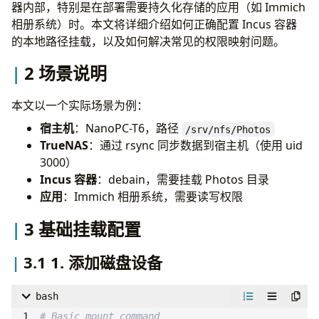
解决方案
器内部，特别是在部署需要持久化存储的应用（如 Immich
方案一：特权容器（推荐用于生产环境）
相册系统）时。本文将详细介绍如何正确配置 Incus 容器
方案二：UID/GID 映射（推荐用于开发环境）
的本地路径挂载，以及如何解决常见的权限映射问题。
步骤 1：配置宿主机 subuid/subgid
2 场景说明
步骤 2：配置容器
步骤 3：在容器内创建匹配用户
方案三：使用 shift 参数（不推荐）
本文以一个实际场景为例：
宿主机权限配置
宿主机
：NanoPC-T6，路径
/srv/nfs/Photos
配置 Immich 使用正确的用户
TrueNAS
：通过 rsync 同步数据到宿主机（使用 uid
常见问题排查
3000）
1. 权限被拒绝（Permission Denied）
Incus 容器
：debain，需要挂载 Photos 目录
2. 文件显示为 nobody
应用
：Immich 相册系统，需要读写权限
3. 容器启动失败
4. 移除错误的挂载配置
3 基础挂载配置
完整配置示例
场景：Immich + TrueNAS rsync + Incus
3.1 1. 添加磁盘设备
最佳实践
参考资料
bash
# Basic mount command