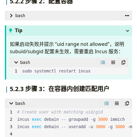
5.2.2 步骤 2：配置容器
bash
# Stop container
Tip
如果启动失败并提示 “uid range not allowed”，说明
# Set idmap for uid 3000
subuid/subgid 配置未生效，需要重启 Incus 服务：
incus config 
set
 debain raw.idmap 
"both 3000 3000
bash
# Add mount device
sudo systemctl restart incus
incus config device add debain nfs-mount disk 
source
=
/srv/nfs/Photos 
5.2.3 步骤 3：在容器内创建匹配用户
path
=
bash
# Start container
# Create user with matching uid/gid
incus start debain
incus 
exec
 debain -- groupadd -g 
3000
incus 
exec
 debain -- useradd -u 
3000
 -g 
3000