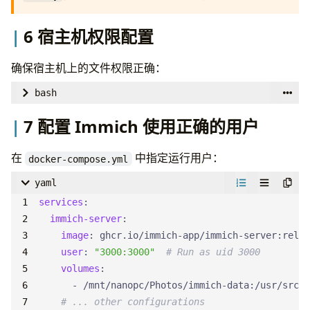
6 宿主机权限配置
确保宿主机上的文件权限正确：
bash
# Set ownership to uid 3000 (matching TrueNAS rsy
7 配置 Immich 使用正确的用户
在
中指定运行用户：
docker-compose.yml
# Set appropriate permissions
sudo chmod -R 
755
yaml
services
:
# For sensitive directories, use 700
immich-server
:
sudo chmod 
700
image
:
ghcr.io/immich-app/immich-server:relea
sudo chmod 
700
user
:
"3000:3000"
# Run as uid 3000
volumes
:
# Verify
- 
/mnt/nanopc/Photos/immich-data:/usr/src/a
ls -la /srv/nfs/Photos
# ... other configurations