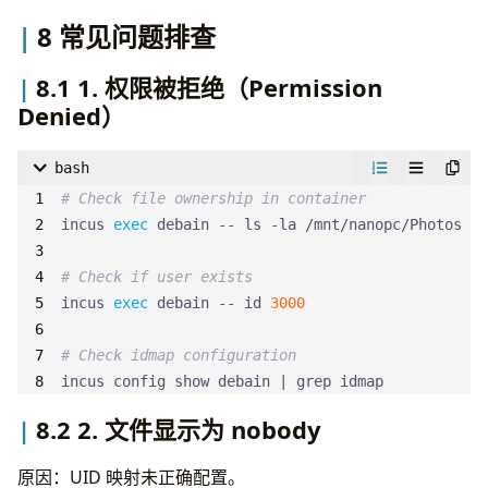
8 常见问题排查
8.1 1. 权限被拒绝（Permission
Denied）
bash
# Check file ownership in container
incus 
exec
# Check if user exists
incus 
exec
 debain -- id 
3000
# Check idmap configuration
incus config show debain 
|
 grep idmap
8.2 2. 文件显示为 nobody
原因：UID 映射未正确配置。