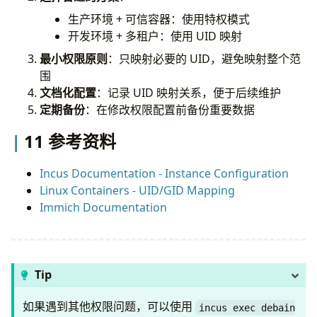
生产环境 + 可信容器：使用特权模式
incus config 
set
 debain security.privileged 
true
开发环境 + 多租户：使用 UID 映射
incus config 
set
 debain security.nesting 
true
incus config device add debain nfs-mount disk 
最小权限原则
：只映射必要的 UID，避免映射整个范
source
=
/srv/nfs/Photos 
围
path
=
文档化配置
：记录 UID 映射关系，便于后续维护
定期备份
：在修改权限配置前备份重要数据
11 参考资料
# Step 3: Create user in container
incus 
exec
 debain -- groupadd -g 
3000
incus 
exec
 debain -- useradd -u 
3000
 -g 
3000
Incus Documentation - Instance Configuration
Linux Containers - UID/GID Mapping
# Step 4: Verify access
Immich Documentation
incus 
exec
 debain -- su - immich -c 
"cd /mnt/nano
# Step 5: Deploy Immich with correct user
# Edit docker-compose.yml to include: user: "3000
Tip
如果遇到其他权限问题，可以使用
incus exec debain