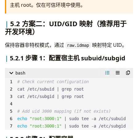
主机 root。仅在可信环境中使用。
incus config 
set
 debain security.privileged 
true
incus config 
set
 debain security.nesting 
true
5.2 方案二：UID/GID 映射（推荐用于
# Add mount device
开发环境）
incus config device add debain nfs-mount disk 
source
=
/srv/nfs/Photos 
保持容器非特权模式，通过
映射特定 UID。
raw.idmap
path
=
5.2.1 步骤 1：配置宿主机 subuid/subgid
# Start container
bash
# Check current configuration
# Verify permissions
cat /etc/subuid 
|
incus 
exec
 debain -- ls -la /mnt/nanopc/Photos
cat /etc/subgid 
|
# Add uid 3000 mapping (if not exists)
echo
"root:3000:1"
|
echo
"root:3000:1"
|
 sudo tee -a /etc/subgid