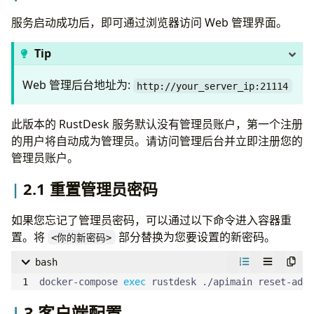
- 
"RUSTDESK_API_RUSTDESK_API_SERVER=http://
- 
"RUSTDESK_API_KEY_FILE=/data/id_ed25519.p
服务启动成功后，即可通过浏览器访问 Web 管理界面。
# 请务必将 'your_jwt_secret' 替换为一个足
Tip
- 
"RUSTDESK_API_JWT_KEY=your_jwt_secret"
volumes
:
Web 管理后台地址为:
http://your_server_ip:21114
- 
./server:/data
- 
./api:/app/data
networks
:
此版本的 RustDesk 服务默认没有管理员账户，第一个注册
- 
rustdesk-net
的用户将自动成为管理员。请访问管理后台并立即注册您的
管理员账户。
2.1 重置管理员密码
如果您忘记了管理员密码，可以通过以下命令进入容器重
置。将
部分替换为您要设置的新密码。
<你的新密码>
bash
docker-compose 
exec
 rustdesk ./apimain reset-a
3 客户端配置