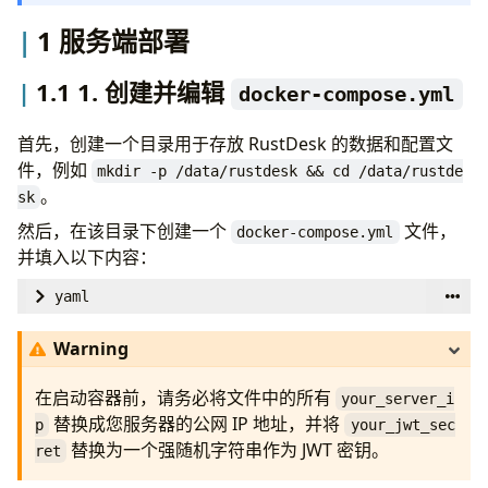
1 服务端部署
1.1 1. 创建并编辑
docker-compose.yml
首先，创建一个目录用于存放 RustDesk 的数据和配置文
件，例如
mkdir -p /data/rustdesk && cd /data/rustde
。
sk
然后，在该目录下创建一个
文件，
docker-compose.yml
并填入以下内容：
yaml
version
:
'3'
Warning
networks
:
在启动容器前，请务必将文件中的所有
your_server_i
rustdesk-net
:
替换成您服务器的公网 IP 地址，并将
p
your_jwt_sec
external
:
false
替换为一个强随机字符串作为 JWT 密钥。
ret
services
: