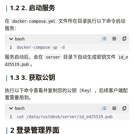
1.2 2. 启动服务
rustdesk
:
image
:
lejianwen/rustdesk-server-s6:latest
在
文件所在目录执行以下命令启动
container_name
:
rustdesk-server
docker-compose.yml
服务：
restart
:
unless-stopped
ports
:
bash
- 
"21114:21114"
# Web API
docker-compose up -d
- 
"21115:21115"
# TCP, for ID server
服务启动后，会在
目录下自动生成密钥文件
- 
"21116:21116"
# TCP, for ID server
server
id_e
。
- 
"21116:21116/udp"
# UDP, for ID server
d25519.pub
- 
"21117:21117"
# TCP, for relay server
1.3 3. 获取公钥
- 
"21118:21118"
# TCP, for web client
- 
"21119:21119"
# TCP, for web client
执行以下命令查看并复制您的公钥（Key），后续客户端配
environment
:
置需要用到。
- 
"TZ=Asia/Shanghai"
- 
"RELAY=your_server_ip:21117"
bash
- 
"MUST_LOGIN=Y"
cat /data/rustdesk/server/id_ed25519.pub
- 
"RUSTDESK_API_RUSTDESK_ID_SERVER=your_ser
2 登录管理界面
- 
"RUSTDESK_API_RUSTDESK_RELAY_SERVER=your_