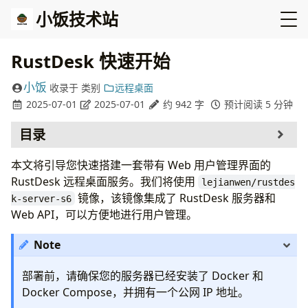
小饭技术站
RustDesk 快速开始
小饭
收录于
类别
远程桌面
2025-07-01
2025-07-01
约 942 字
预计阅读 5 分钟
目录
服务端部署
本文将引导您快速搭建一套带有 Web 用户管理界面的
1. 创建并编辑
docker-compose.yml
RustDesk 远程桌面服务。我们将使用
lejianwen/rustdes
2. 启动服务
镜像，该镜像集成了 RustDesk 服务器和
k-server-s6
3. 获取公钥
Web API，可以方便地进行用户管理。
登录管理界面
重置管理员密码
Note
客户端配置
部署前，请确保您的服务器已经安装了 Docker 和
Docker Compose，并拥有一个公网 IP 地址。