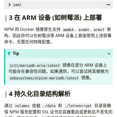
restart
:
unless-stopped
yaml
ports
:
version
:
'3.8'
3 在 ARM 设备 (如树莓派) 上部署
- 
'80:80'
services
:
- 
'443:443'
app
:
NPM 的 Docker 镜像原生支持
,
,
架
- 
'81:81'
amd64
arm64
armv7
image
:
'jc21/nginx-proxy-manager:latest'
构，因此你可以在树莓派等 ARM 设备上直接使用上述部署
environment
:
restart
:
unless-stopped
命令，无需任何特殊配置。
DB_MYSQL_HOST
:
"db"
ports
:
DB_MYSQL_PORT
:
3306
- 
'80:80'
Tip
DB_MYSQL_USER
:
"npm"
- 
'443:443'
DB_MYSQL_PASSWORD
:
"npm"
- 
'81:81'
镜像在部分 ARM 设备上
jc21/mariadb-aria:latest
DB_MYSQL_NAME
:
"npm"
environment
:
可能存在兼容性问题。如果遇到，可以尝试将其替换为
volumes
:
DB_POSTGRES_HOST
:
'db'
镜像。
yobasystems/alpine-mariadb:latest
- 
./data:/data
DB_POSTGRES_PORT
:
'5432'
- 
./letsencrypt:/etc/letsencrypt
DB_POSTGRES_USER
:
'npm'
4 持久化目录结构解析
depends_on
:
DB_POSTGRES_PASSWORD
:
'npmpass'
# 请修改为
- 
db
DB_POSTGRES_NAME
:
'npm'
通过
挂载
和
目录是确
volumes
./data
./letsencrypt
volumes
:
db
:
保 NPM 服务配置和 SSL 证书在容器重启或更新后不丢失的
- 
./data:/data
image
:
'jc21/mariadb-aria:latest'