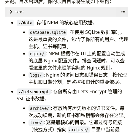
关键。首次启动后，你的项目目录将生成如下结构：
- 
./letsencrypt:/etc/letsencrypt
restart
:
unless-stopped
depends_on
:
text
environment
:
- 
db
MYSQL_ROOT_PASSWORD
:
'npm'
# 请修改为更安全
: 存储 NPM 的核心应用数据。
./data
MYSQL_DATABASE
:
'npm'
db
:
: 在使用 SQLite 数据库时，
database.sqlite
MYSQL_USER
:
'npm'
image
:
'postgres:latest'
这是最重要的文件，包含了你所有的用户、代理
MYSQL_PASSWORD
:
'npm'
# 请修改为更安全的密码
restart
:
unless-stopped
主机、证书等配置。
volumes
:
environment
:
: NPM 根据你在 UI 上的配置自动生成
nginx/
- 
./mysql:/var/lib/mysql
POSTGRES_USER
:
'npm'
的底层 Nginx 配置文件。排查问题时，可以查
POSTGRES_PASSWORD
:
'npmpass'
# 请修改为更安
看这里的文件来理解实际的 Nginx 规则。
POSTGRES_DB
:
'npm'
: Nginx 的访问日志和错误日志，按代理
logs/
volumes
:
主机和日期分割，是监控和审计的重要依据。
- 
./postgres:/var/lib/postgresql/data
: 存储所有由 Let’s Encrypt 管理的
./letsencrypt
SSL 证书数据。
: 存放所有历史版本的证书文件。每
archive/
次成功续期，新的证书和私钥都会保存在这里。
:
这是最核心的目录
。它通过符号链接
live/
（快捷方式）指向
目录中当前最
archive/