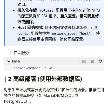
#   - '80:80'
端口。
#   - '443:443'
持久化存储
:
配置用于持久化存储 NPM
volumes
#   - '81:81'
的配置数据和 SSL 证书，
至关重要，请勿随意修
volumes
:
改或删除
。
- 
./data:/data
Host 网络模式
: 对于内网穿透等特殊场景，可将
- 
./letsencrypt:/etc/letsencrypt
配置替换为
，使
ports
network_mode: "host"
容器直接使用主机网络，简化网络配置。
启动服务：
bash
docker-compose up -d
2 高级部署 (使用外部数据库)
对于生产环境或需要更高稳定性和扩展性的场景，推荐使用
独立的数据库服务（如 MariaDB/MySQL 或
PostgreSQL）。