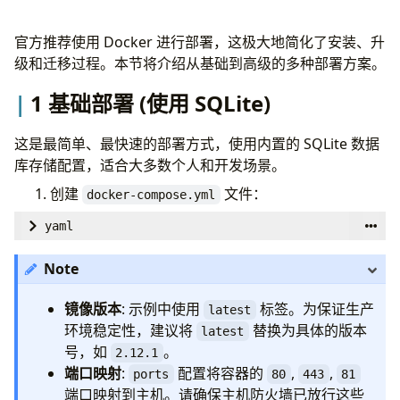
准备阿里云 AccessKey
在 NPM 中配置证书申请
官方推荐使用 Docker 进行部署，这极大地简化了安装、升
与其他项目共享 SSL 证书
级和迁移过程。本节将介绍从基础到高级的多种部署方案。
共享证书目录
自动应用新证书
1 基础部署 (使用 SQLite)
常见问题排查
登录时出现 502 Bad Gateway
这是最简单、最快速的部署方式，使用内置的 SQLite 数据
库存储配置，适合大多数个人和开发场景。
创建
文件：
docker-compose.yml
yaml
version
:
'3.8'
Note
services
:
app
:
镜像版本
: 示例中使用
标签。为保证生产
latest
image
:
'jc21/nginx-proxy-manager:latest'
环境稳定性，建议将
替换为具体的版本
latest
restart
:
unless-stopped
号，如
。
2.12.1
network_mode
:
"host"
端口映射
:
配置将容器的
,
,
ports
80
443
81
# ports:
端口映射到主机。请确保主机防火墙已放行这些