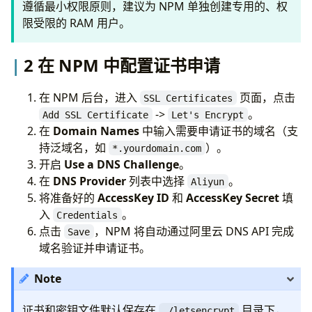
遵循最小权限原则，建议为 NPM 单独创建专用的、权
限受限的 RAM 用户。
2 在 NPM 中配置证书申请
在 NPM 后台，进入
页面，点击
SSL Certificates
->
。
Add SSL Certificate
Let's Encrypt
在
Domain Names
中输入需要申请证书的域名（支
持泛域名，如
）。
*.yourdomain.com
开启
Use a DNS Challenge
。
在
DNS Provider
列表中选择
。
Aliyun
将准备好的
AccessKey ID
和
AccessKey Secret
填
入
。
Credentials
点击
，NPM 将自动通过阿里云 DNS API 完成
Save
域名验证并申请证书。
Note
证书和密钥文件默认保存在
目录下，
./letsencrypt