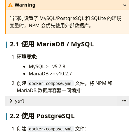
Warning
当同时设置了 MySQL/PostgreSQL 和 SQLite 的环境
变量时，NPM 会优先使用外部数据库。
2.1 使用 MariaDB / MySQL
环境要求
:
MySQL >= v5.7.8
MariaDB >= v10.2.7
创建
文件，将 NPM 和
docker-compose.yml
MariaDB 数据库容器一同编排：
yaml
version
:
'3.8'
2.2 使用 PostgreSQL
services
:
app
:
创建
文件：
docker-compose.yml
image
:
'jc21/nginx-proxy-manager:latest'