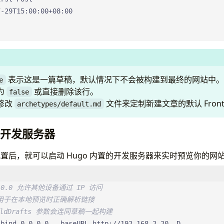
ries 
# Series taxonomy
mats
# HTML output
表示这是一篇草稿，默认情况下不会被构建到最终的网站中。
 RSS feed
e
为
或直接删除该行。
# JSON output for search
false
修改
文件来定制新建文章的默认 Front 
archetypes/default.md
ettings
本地开发服务器
Name
:
"Chinese"
# Language display name
置后，就可以启动 Hugo 内置的开发服务器来实时预览你的网
1
# Priority weight
.0.0.0 允许其他设备通过 IP 访问
entifier
:
posts
RL 用于在本地预览时正确解析链接
me
:
文章 
# Posts menu item
uildDrafts 参数会连同草稿一起构建
l
:
/posts
-bind 0.0.0.0 --baseURL http://192.168.2.20 -D