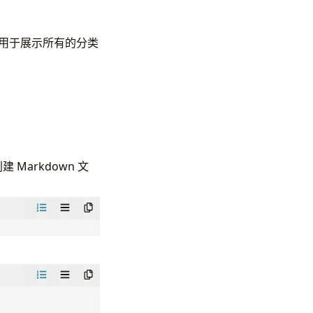
: 用于展示所有的分类
2", "md5")
 Markdown 文
f="https://creativecommons.org/licenses/by-nc/4.0/" targ