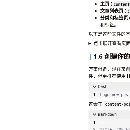
# DoIt theme
主页 (
content
version
:
"0.
文章列表页 (
c
# Public git
分类和标签页 
gitRepo
:
""
和标签。
# Which hash
以下是这些文件的
fingerprint
:
点击展开查看页
# Website im
images
:
[]
1.6 创建
# Enable PWA
enablePWA
:
f
万事俱备，现在来
# License in
件，但更推荐使用 Hu
license
:
'<a
# Experiment
bash
bundle
:
fals
hugo new pos
这会在
content/po
# Content or
taxonomies
:
markdown
category
:
tag
:
tags 