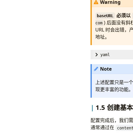
Warning
必须以
baseURL
) 后面没有斜
com
URL 时会出错，
地址。
yaml
# Basic site
Note
baseURL
:
htt
title
:
小饭的
上述配置只是一个基
theme
:
DoIt 
现更丰富的功能
languageCode
1.5 创建基
# Chinese la
hasCJKLangua
配置完成后，我们
enableEmoji
:
通常通过在
enableRobots
conten