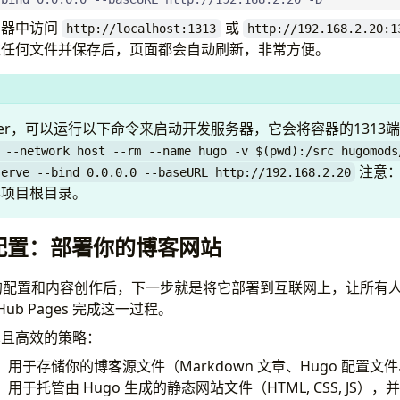
ight
:
2
览器中访问
或
http://localhost:1313
http://192.168.2.20:1
entifier
:
categories
改任何文件并保存后，页面都会自动刷新，非常方便。
me
:
分类 
# Categories menu item
l
:
categories
ight
:
4
entifier
:
tags
cker，可以运行以下命令来启动开发服务器，它会将容器的1313
me
:
标签 
# Tags menu item
 --network host --rm --name hugo -v $(pwd):/src hugomods
l
:
/tags
注意
serve --bind 0.0.0.0 --baseURL http://192.168.2.20
ight
:
5
客项目根目录。
eters
ub 配置：部署你的博客网站
o 的配置和内容创作后，下一步就是将它部署到互联网上，让所有
饭"
# Author name
Hub Pages 完成这一过程。
"
# Author email
见且高效的策略：
ttps://www.65811786.xyz/"
# Author link
""
# Author avatar
：用于存储你的博客源文件（Markdown 文章、Hugo 配置文
Email
:
""
# Gravatar email
：用于托管由 Hugo 生成的静态网站文件（HTML, CSS, JS），并作为