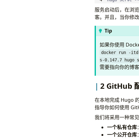
we
服务启动后，在浏
- 
id
客。并且，当你修
na
ur
Tip
we
- 
id
如果你使用 Do
na
docker run -itd
ur
s-0.147.7 hugo 
we
需要指向你的博
# Site param
2 GitH
params
:
author
:
在本地完成 Hug
name
:
"小
指导你如何使用 Git
email
:
"
我们将采用一种常
link
:
"h
avatar
:
一个私有仓库
gravatar
一个公开仓库