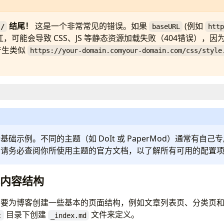
结尾！
这是一个非常常见的错误。如果
(例如
/
baseURL
http
杠，可能会导致 CSS、JS 等静态资源加载失败（404错误），因为 
产生类似
https://your-domain.comyour-domain.com/css/style
 configuration
ps://www.65811786.xyz/ 
# Website URL
技术站 
# Site title
础示例。不同的主题（如 DoIt 或 PaperMod）通常有自
# Theme name
。请务必查阅你所使用主题的官方文档，以了解所有可用的配置
:
zh-CN 
# Primary language code
本内容结构
nguage and other global settings
ge
:
true
# Enable Chinese/Japanese/Korean language supp
需要为博客创建一些基本的页面结构，例如文章列表页、分类页
true
# Enable emoji shortcodes
目录下创建
文件来定义。
TXT
:
true
# Generate robots.txt file
t
_index.md