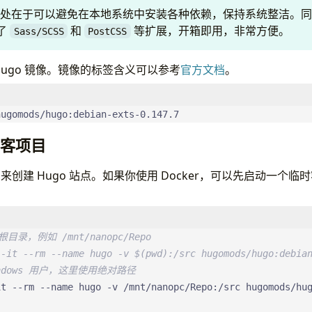
r 的好处在于可以避免在本地系统中安装各种依赖，保持系统整洁。
了
和
等扩展，开箱即用，非常方便。
Sass/SCSS
PostCSS
Hugo 镜像。镜像的标签含义可以参考
官方文档
。
hugomods/hugo:debian-exts-0.147.7
博客项目
创建 Hugo 站点。如果你使用 Docker，可以先启动一个
录，例如 /mnt/nanopc/Repo
 -it --rm --name hugo -v $(pwd):/src hugomods/hugo:debia
ndows 用户，这里使用绝对路径