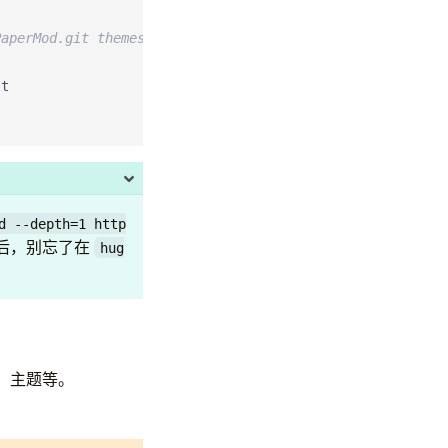
PaperMod.git themes/PaperMod
d --depth=1 http
后，别忘了在
hug
、主题等。