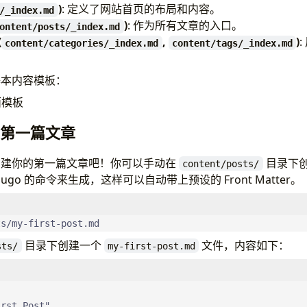
 version
)
: 定义了网站首页的布局和内容。
/_index.md
4.X"
# DoIt theme version
)
: 作为所有文章的入口。
ontent/posts/_index.md
 repo url (only effective when enableGitInfo is true)
(
,
)
content/categories/_index.md
content/tags/_index.md
# Public git repository URL
 function for SRI
基本内容模板：
""
# Hash function for SRI ("sha256", "sha384", "sha51
面模板
ages for Open Graph and Twitter Cards
# Website images for social sharing
你的第一篇文章
 support
alse
# Enable Progressive Web App support
创建你的第一篇文章吧！你可以手动在
目录下创建
content/posts/
formation
go 的命令来生成，这样可以自动带上预设的 Front Matter。
 rel="license external nofollow noopener noreferrer" hre
al bundle JS
e
# Bundle JavaScript files
ts/my-first-post.md
目录下创建一个
文件，内容如下：
sts/
my-first-post.md
ganization
categories 
# Category taxonomy
# Tag taxonomy