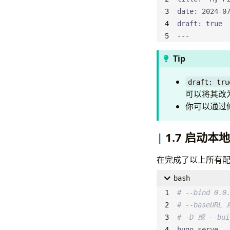
series
:
se
# Output for
---
outputs
:
home
:
Tip
- 
HTML 
- 
RSS 
#
draft: tru
可以将其改
- 
JSON 
你可以通过
# Language s
languages
:
1.7 启动
zh
:
language
在完成了以上所有配
weight
:
bash
menu
:
main
:
# --bind 0
- 
id
# --baseU
na
# -D 或 --b
ur
hugo serve -