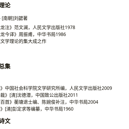
文学理论
- [南朝]刘勰著
龙注》范文澜，人民文学出版社1978
龙今译》周振甫，中华书局1986
代文学理论的集大成之作
唐诗总集
》中国社会科学院文学研究所编，人民文学出版社2009
裁》[清]沈德潜，中国致公出版社2011
百首》蘅塘退士编、陈婉俊补注，中华书局2004
》[清]彭定求等编纂，中华书局1960
李白诗文