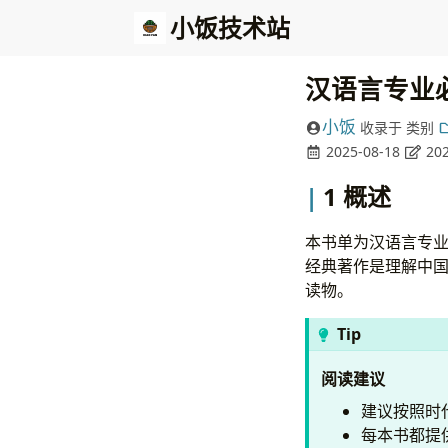
小饭技术站
汉语言专业必
小饭
收录于
类别
2025-08-18
202
1 概述
本书单为汉语言专
经典著作是理解中
读物。
Tip
阅读建议
建议按照时
每本书都提