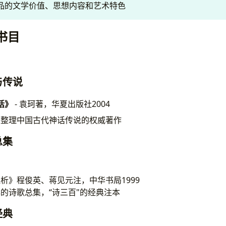
品的文学价值、思想内容和艺术特色
书目
话与传说
话》
- 袁珂著，华夏出版社2004
录整理中国古代神话传说的权威著作
歌总集
析》程俊英、蒋见元注，中华书局1999
的诗歌总集，“诗三百"的经典注本
学经典