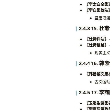
《李太白全集
《李白集校注
盛唐浪
2.4.3 15. 
《杜诗详注》
《杜诗镜铨》
现实主义
2.4.4 16. 
《韩昌黎文集
古文运
2.4.5 17. 
《玉溪生诗集
《李商隐诗歌