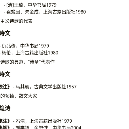
》
- [清]王琦，中华书局1979
》
- 瞿蜕园、朱金成，上海古籍出版社1980
漫主义诗歌的代表
杜甫诗文
- 仇兆鳌，中华书局1979
- 杨伦，上海古籍出版社1980
诗歌的典范，“诗圣"代表作
韩愈诗文
校注》
- 马其昶，古典文学出版社1957
动的领袖，散文大家
李商隐诗
笺注》
- 冯浩，上海古籍出版社1979
集解》
- 刘学锴、余恕诚，中华书局2004