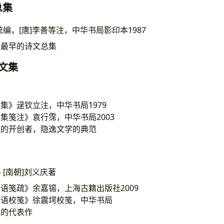
学总集
萧统编，[唐]李善等注，中华书局影印本1987
存最早的诗文总集
个人文集
集》逯钦立注，中华书局1979
集笺注》袁行霈，中华书局2003
派的开创者，隐逸文学的典范
- [南朝]刘义庆著
语笺疏》余嘉锡，上海古籍出版社2009
新语校笺》徐震堮校笺，中华书局
说的代表作