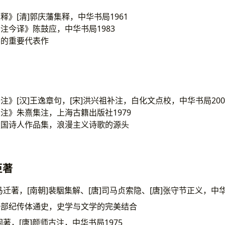
释》[清]郭庆藩集释，中华书局1961
注今译》陈鼓应，中华书局1983
学的重要代表作
注》[汉]王逸章句，[宋]洪兴祖补注，白化文点校，中华书局200
注》朱熹集注，上海古籍出版社1979
楚国诗人作品集，浪漫主义诗歌的源头
学巨著
司马迁著，[南朝]裴駰集解、[唐]司马贞索隐、[唐]张守节正义，中华
一部纪传体通史，史学与文学的完美结合
固著，[唐]颜师古注，中华书局1975