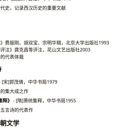
断代史，记录西汉历史的重要文献
》费振刚、胡双宝、宗明华辑，北京大学出版社1993
评注》龚克昌等评注，花山文艺出版社2003
学的代表体裁
诗
- [宋]郭茂倩，中华书局1979
歌的集大成之作
集释》
- [隋]萧统集释，中华书局1955
人五言诗的代表作
北朝文学